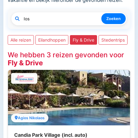
Zoeken
Alle reizen
Eilandhoppen
Fly & Drive
Stedentrips
We hebben 3 reizen gevonden voor
Fly & Drive
Agios Nikolaos
Candia Park Village (incl. auto)