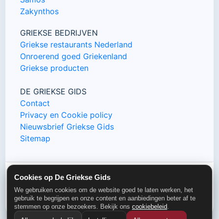
Zakynthos
GRIEKSE BEDRIJVEN
Griekse restaurants Nederland
Onroerend goed Griekenland
Griekse producten
DE GRIEKSE GIDS
Contact
Privacy en Cookie policy
Nieuwsbrief Griekse Gids
Sitemap
Cookies op De Griekse Gids
© De Griekse Gids 2000-2026
We gebruiken cookies om de website goed te laten werken, het
gebruik te begrijpen en onze content en aanbiedingen beter af te
stemmen op onze bezoekers. Bekijk ons
cookiebeleid
.