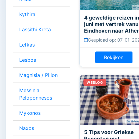
Kythira
4 geweldige reizen i
juni met vertrek vanu
Lassithi Kreta
Eindhoven naar Athe
Geupload op: 07-01-20
Lefkas
Bekijken
Lesbos
Magnisia / Pilion
Messinia
Peloponnesos
Mykonos
Naxos
5 Tips voor Griekse
Recepten met