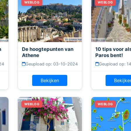
n
De hoogtepunten van
10 tips voor al
Athene
Paros bent!
24
Geupload op: 03-10-2024
Geupload op: 1
Bekijken
Bekijke