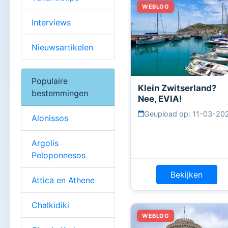
Interviews
Nieuwsartikelen
Populaire
Klein Zwitserland?
bestemmingen
Nee, EVIA!
Geupload op: 11-03-20
Alonissos
Argolis
Peloponnesos
Bekijken
Attica en Athene
Chalkidiki