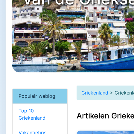
Griekenland
> Grieken
Populair weblog
Top 10
Artikelen Griek
Griekenland
Vakantietips