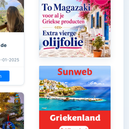
 de
1-01-2025
n