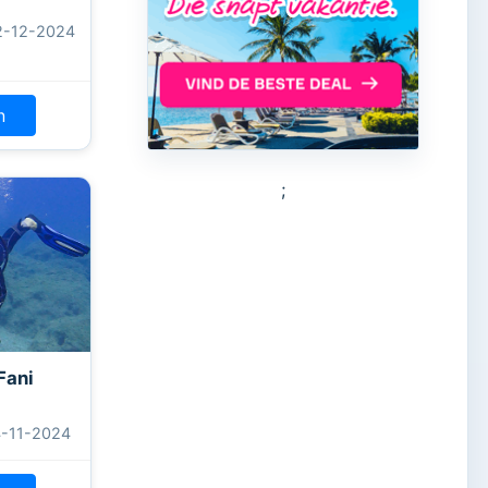
2-12-2024
n
;
Fani
4-11-2024