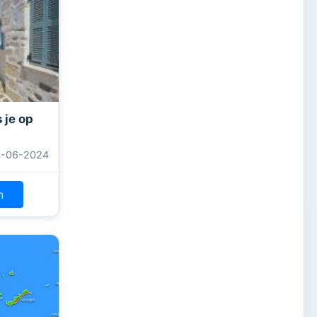
s je op
4-06-2024
n