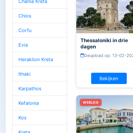
Chania Kreta
Chios
Corfu
Thessaloniki in drie
Evia
dagen
Geupload op: 13-02-20
Heraklion Kreta
Ithaki
Bekijken
Karpathos
Kefalonia
Kos
Kreta