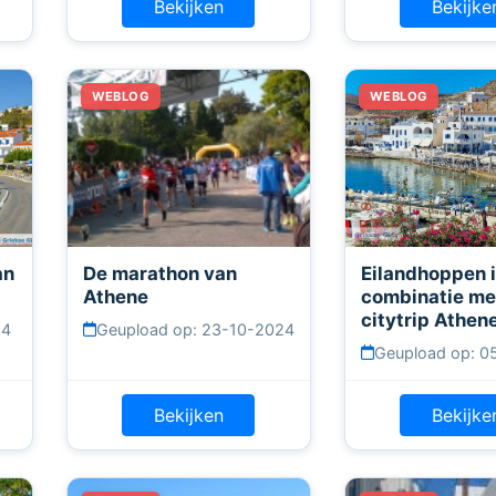
Bekijken
Bekijke
an
De marathon van
Eilandhoppen 
Athene
combinatie me
citytrip Athen
24
Geupload op: 23-10-2024
Geupload op: 0
Bekijken
Bekijke