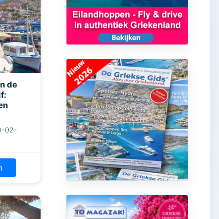
n de
f:
en
0-02-
n