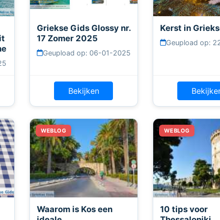
n
Griekse Gids Glossy nr.
Kerst in Griekse
it
17 Zomer 2025
Geupload op: 2
ne
Geupload op: 06-01-2025
25
Bekijken
Bekijke
Waarom is Kos een
10 tips voor
ideale
Thessaloniki