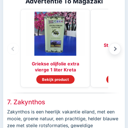
Advertentie To Magazaki
Stifado kr
Griekse olijfolie extra
vierge 1 liter Kreta
Bekijk product
Bekijk p
7. Zakynthos
Zakynthos is een heerlijk vakantie eiland, met een
mooie, groene natuur, een prachtige, helder blauwe
zee met steile rotsformaties, geweldige