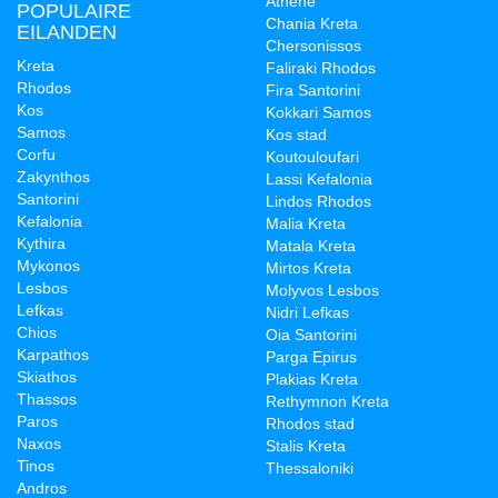
Athene
POPULAIRE
Chania Kreta
EILANDEN
Chersonissos
Kreta
Faliraki Rhodos
Rhodos
Fira Santorini
Kos
Kokkari Samos
Samos
Kos stad
Corfu
Koutouloufari
Zakynthos
Lassi Kefalonia
Santorini
Lindos Rhodos
Kefalonia
Malia Kreta
Kythira
Matala Kreta
Mykonos
Mirtos Kreta
Lesbos
Molyvos Lesbos
Lefkas
Nidri Lefkas
Chios
Oia Santorini
Karpathos
Parga Epirus
Skiathos
Plakias Kreta
Thassos
Rethymnon Kreta
Paros
Rhodos stad
Naxos
Stalis Kreta
Tinos
Thessaloniki
Andros