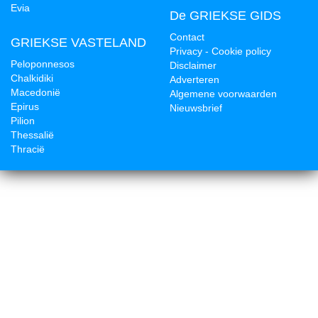
Evia
De GRIEKSE GIDS
Contact
GRIEKSE VASTELAND
Privacy - Cookie policy
Peloponnesos
Disclaimer
Chalkidiki
Adverteren
Macedonië
Algemene voorwaarden
Epirus
Nieuwsbrief
Pilion
Thessalië
Thracië