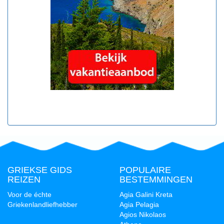
GRIEKSE GIDS
POPULAIRE
REIZEN
BESTEMMINGEN
Voor de échte
Agia Galini Kreta
Griekenlandliefhebber
Agia Pelagia
Agios Nikolaos