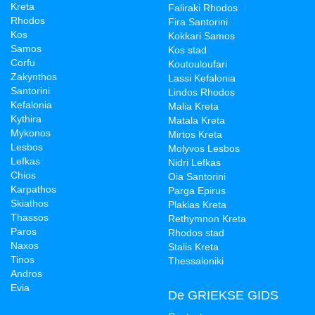
Kreta
Faliraki Rhodos
Rhodos
Fira Santorini
Kos
Kokkari Samos
Samos
Kos stad
Corfu
Koutouloufari
Zakynthos
Lassi Kefalonia
Santorini
Lindos Rhodos
Kefalonia
Malia Kreta
Kythira
Matala Kreta
Mykonos
Mirtos Kreta
Lesbos
Molyvos Lesbos
Lefkas
Nidri Lefkas
Chios
Oia Santorini
Karpathos
Parga Epirus
Skiathos
Plakias Kreta
Thassos
Rethymnon Kreta
Paros
Rhodos stad
Naxos
Stalis Kreta
Tinos
Thessaloniki
Andros
Evia
De GRIEKSE GIDS