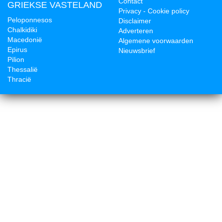
Contact
GRIEKSE VASTELAND
Privacy - Cookie policy
Peloponnesos
Disclaimer
Chalkidiki
Adverteren
Macedonië
Algemene voorwaarden
Epirus
Nieuwsbrief
Pilion
Thessalië
Thracië