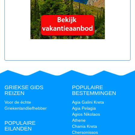
GRIEKSE GIDS
POPULAIRE
REIZEN
BESTEMMINGEN
Voor de échte
Agia Galini Kreta
Griekenlandliefhebber
Agia Pelagia
Agios Nikolaos
Athene
POPULAIRE
Chania Kreta
EILANDEN
Chersonissos