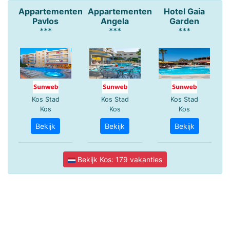
Appartementen
Appartementen
Hotel Gaia
Pavlos
Angela
Garden
***
***
***
Kos Stad
Kos Stad
Kos Stad
Kos
Kos
Kos
Bekijk
Bekijk
Bekijk
Bekijk Kos: 179 vakanties