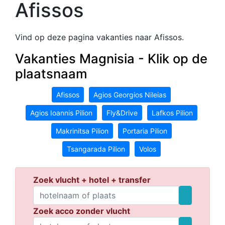
Afissos
Vind op deze pagina vakanties naar Afissos.
Vakanties Magnisia - Klik op de
plaatsnaam
Afissos
Agios Georgios Nileias
Agios Ioannis Pilion
Fly&Drive
Lafkos Pilion
Makrinitsa Pilion
Portaria Pilion
Tsangarada Pilion
Volos
Zoek vlucht + hotel + transfer
Zoek acco zonder vlucht