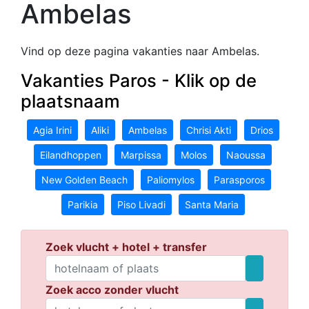
Ambelas
Vind op deze pagina vakanties naar Ambelas.
Vakanties Paros - Klik op de
plaatsnaam
Agia Irini
Aliki
Ambelas
Chrisi Akti
Drios
Eilandhoppen
Marpissa
Molos
Naoussa
New Golden Beach
Paliomylos
Parasporos
Parikia
Piso Livadi
Santa Maria
Zoek vlucht + hotel + transfer
Zoek acco zonder vlucht