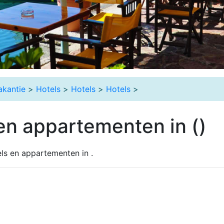
akantie
>
Hotels
>
Hotels
>
Hotels
>
en appartementen in ()
ls en appartementen in .