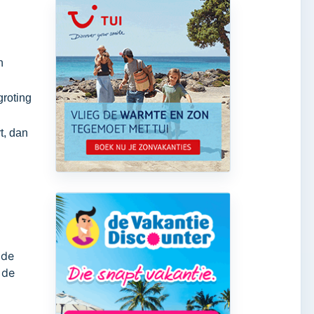
n
groting
t, dan
 de
 de