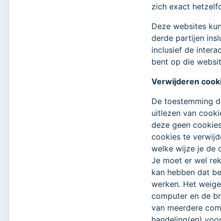
zich exact hetzelf
Deze websites kun
derde partijen ins
inclusief de inter
bent op die websit
Verwijderen cook
De toestemming di
uitlezen van cookie
deze geen cookies
cookies te verwijd
welke wijze je de 
Je moet er wel re
kan hebben dat be
werken. Het weige
computer en de br
van meerdere com
handeling(en) voo