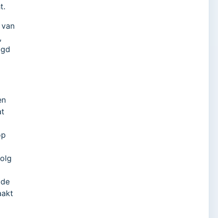
t.
 van
,
ogd
en
at
op
volg
 de
aakt