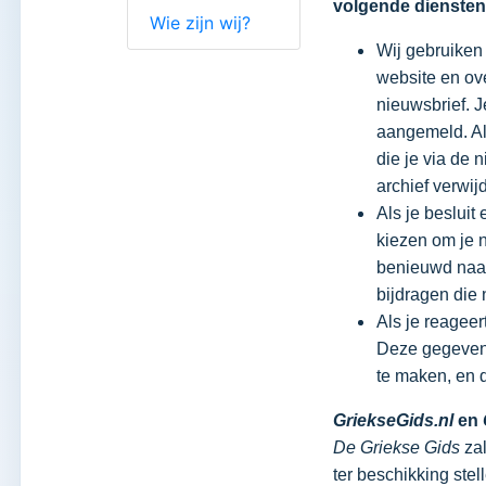
volgende diensten 
Wie zijn wij?
Wij gebruiken 
website en ov
nieuwsbrief. J
aangemeld. Als 
die je via de 
archief verwij
Als je besluit
kiezen om je 
benieuwd naar
bijdragen die 
Als je reageer
Deze gegevens
te maken, en 
GriekseGids.nl
en
De Griekse Gids
za
ter beschikking ste