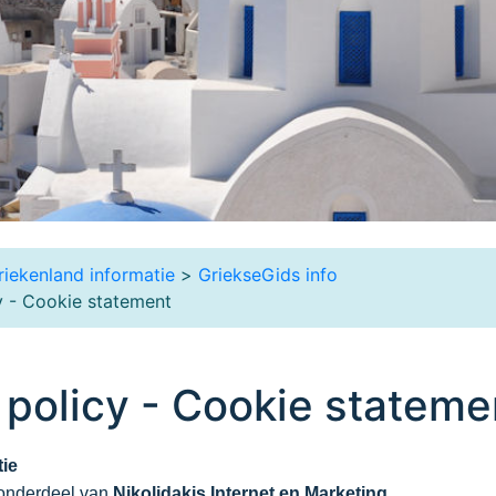
riekenland informatie
>
GriekseGids info
y - Cookie statement
 policy - Cookie stateme
ie
 onderdeel van
Nikolidakis Internet en Marketing.