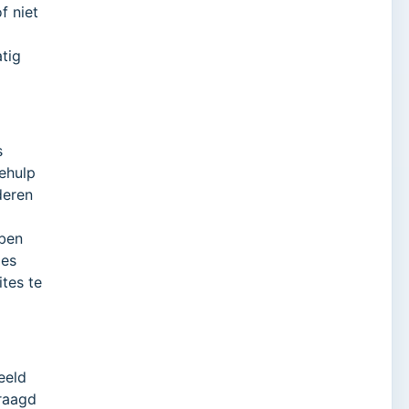
f niet
tig
s
behulp
deren
bben
ies
tes te
eeld
draagd