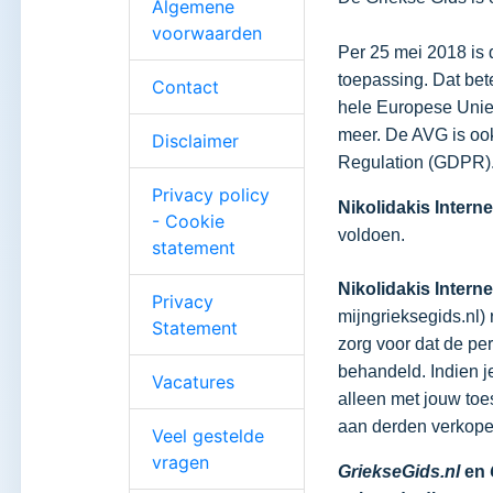
Algemene
voorwaarden
Per 25 mei 2018 is
toepassing. Dat bet
Contact
hele Europese Unie
meer. De AVG is oo
Disclaimer
Regulation (GDPR)
Privacy policy
Nikolidakis Intern
- Cookie
voldoen.
statement
Nikolidakis Intern
Privacy
mijngrieksegids.nl) 
Statement
zorg voor dat de per
behandeld. Indien j
Vacatures
alleen met jouw toe
aan derden verkopen
Veel gestelde
vragen
GriekseGids.nl
en