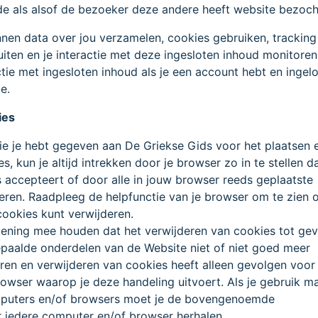
de als alsof de bezoeker deze andere heeft website bezoch
nen data over jou verzamelen, cookies gebruiken, tracking
luiten en je interactie met deze ingesloten inhoud monitoren
actie met ingesloten inhoud als je een account hebt en ingel
e.
ies
e je hebt gegeven aan De Griekse Gids voor het plaatsen 
s, kun je altijd intrekken door je browser zo in te stellen d
 accepteert of door alle in jouw browser reeds geplaatste
eren. Raadpleeg de helpfunctie van je browser om te zien 
cookies kunt verwijderen.
kening mee houden dat het verwijderen van cookies tot ge
paalde onderdelen van de Website niet of niet goed meer
ren en verwijderen van cookies heeft alleen gevolgen voor
owser waarop je deze handeling uitvoert. Als je gebruik m
puters en/of browsers moet je de bovengenoemde
r iedere computer en/of browser herhalen.