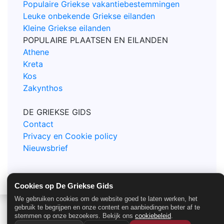
Populaire Griekse vakantiebestemmingen
Leuke onbekende Griekse eilanden
Kleine Griekse eilanden
POPULAIRE PLAATSEN EN EILANDEN
Athene
Kreta
Kos
Zakynthos
DE GRIEKSE GIDS
Contact
Privacy en Cookie policy
Nieuwsbrief
Cookies op De Griekse Gids
© De Griekse Gids 2000-2026
We gebruiken cookies om de website goed te laten werken, het
gebruik te begrijpen en onze content en aanbiedingen beter af te
stemmen op onze bezoekers. Bekijk ons
cookiebeleid
.