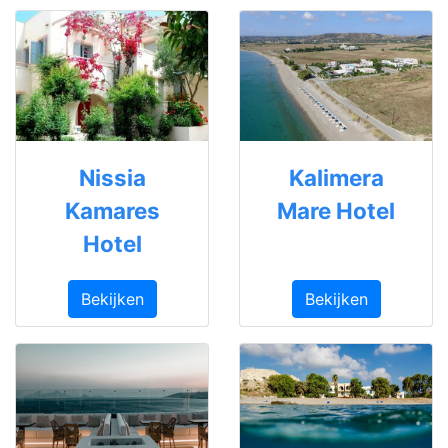
Nissia
Kalimera
Kamares
Mare Hotel
Hotel
Bekijken
Bekijken