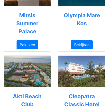
Mitsis
Olympia Mare
Summer
Kos
Palace
Bekijken
Bekijken
Akti Beach
Cleopatra
Club
Classic Hotel