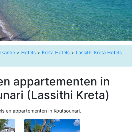
akantie
>
Hotels
>
Kreta Hotels
>
Lassithi Kreta Hotels
en appartementen in
nari (Lassithi Kreta)
els en appartementen in Koutsounari.