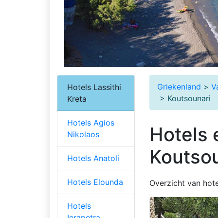
Griekenland
>
V
Hotels Lassithi
> Koutsounari
Kreta
Hotels Agios
Hotels 
Nikolaos
Koutsou
Hotels Anatoli
Hotels Elounda
Overzicht van hot
Hotels
Ierapetra