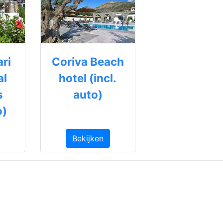
ri
Coriva Beach
al
hotel (incl.
s
auto)
o)
Bekijken