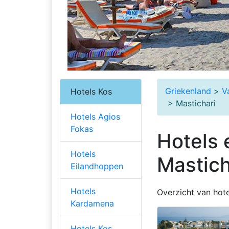
Griekenland
>
V
Hotels Kos
> Mastichari
Hotels Agios
Fokas
Hotels 
Hotels
Mastich
Eilandhoppen
Hotels
Overzicht van hote
Kardamena
Hotels Kos