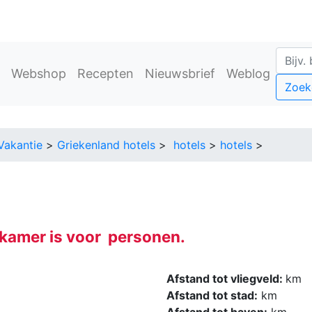
Webshop
Recepten
Nieuwsbrief
Weblog
Zoek
Vakantie
>
Griekenland hotels
>
hotels
>
hotels
>
 kamer is voor personen.
Afstand tot vliegveld:
km
Afstand tot stad:
km
Afstand tot haven:
km