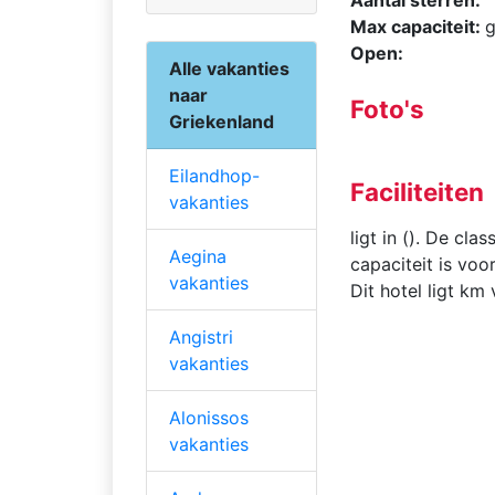
Max capaciteit:
g
Open:
Alle vakanties
naar
Foto's
Griekenland
Eilandhop-
Faciliteiten
vakanties
ligt in (). De cla
Aegina
capaciteit is voo
vakanties
Dit hotel ligt km 
Angistri
vakanties
Alonissos
vakanties