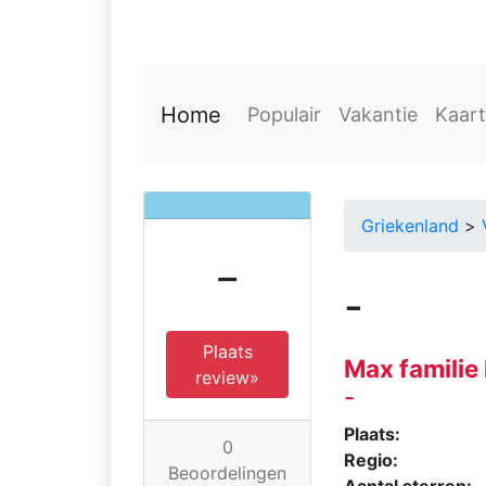
Home
Populair
Vakantie
Kaart
Griekenland
>
-
-
Plaats
Max familie
review»
-
Plaats:
0
Regio:
Beoordelingen
Aantal sterren: