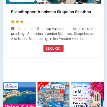
Eilandhoppen Alonissos Skopelos Skiathos
Bij deze mooie eilandhop vakantie ontdek je de drie
prachtige Sporaden eilanden Skiathos, Skopelos en
Alonissos. Skiathos ligt in het westen van de
Egeïsche zee. Naast Skiathos liggen de eilanden
BEKIJKEN
Skopelos en Alonissos. Deze eilandhop-vakantie
biedt een prachtige kans om de variatie en
schoonheid van de Griekse Sporaden eilanden te
ervaren. Je vliegt op Skiathos, vanaf hier vertrek je
ook weer. Vanaf Skiathos ga je direct met de boot
naar Alonissos en vervolgens naar Skopelos. Wij
raden je aan om deze reis voor minimaal 15 nachten
te boeken. Deze reis wordt volledig verzorgd door
Griekse Gids Reizen en is inclusief vliegtickets,
taxitransfers en verblijf met ontbijt. Griekse Gids
Reizen is aangesloten bij de ANVR, SGR en het
Calamiteitenfonds. Wij zijn voor onze klanten die in