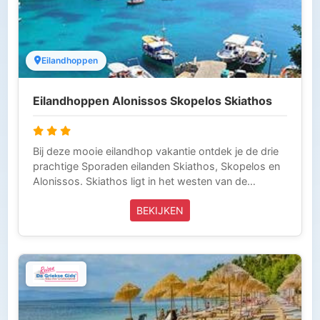
Eilandhoppen
Eilandhoppen Alonissos Skopelos Skiathos
Bij deze mooie eilandhop vakantie ontdek je de drie
prachtige Sporaden eilanden Skiathos, Skopelos en
Alonissos. Skiathos ligt in het westen van de
Egeïsche zee. Naast Skiathos liggen de eilanden
BEKIJKEN
Skopelos en Alonissos. Deze eilandhop-vakantie
biedt een prachtige kans om de variatie en
schoonheid van de Griekse Sporaden eilanden te
ervaren. Je vliegt op Skiathos, vanaf hier vertrek je
ook weer. Vanaf Skiathos ga je direct met de boot
naar Alonissos en vervolgens naar Skopelos. Wij
raden je aan om deze reis voor minimaal 15 nachten
te boeken. Deze reis wordt volledig verzorgd door