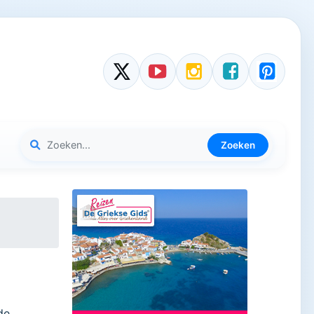
Zoeken
d
de