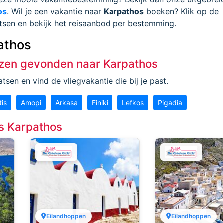
os
. Wil je een vakantie naar
Karpathos
boeken? Klik op de
atsen en bekijk het reisaanbod per bestemming.
athos
zen gevonden naar Karpathos
tsen en vind de vliegvakantie die bij je past.
tis
Amopi
Arkasa
Finiki
Lefkos
Pigadia
es Karpathos
Eilandhoppen
Eilandhoppen