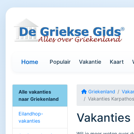
Home
Populair
Vakantie
Kaart
Griekenland
Vakan
Alle vakanties
Vakanties Karpatho
naar Griekenland
Eilandhop-
Vakanties
vakanties
Wil je meer weten over 