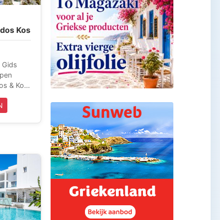
dos Kos
e Gids
os & Kos.
ga je
N
os en
 op
e zult
 op het
an je
n. Deze
aken kan
eden wij
 Deze
lledig
iekse