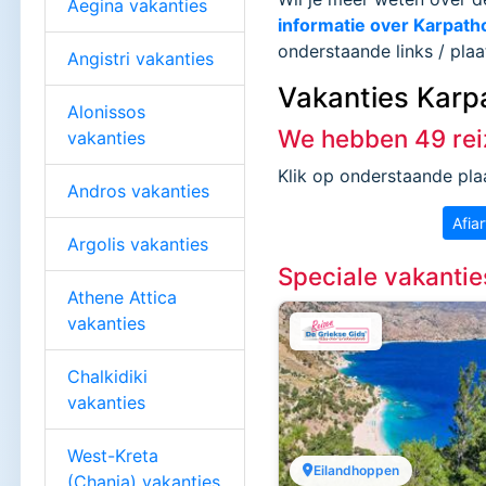
Aegina vakanties
informatie over Karpath
onderstaande links / pla
Angistri vakanties
Vakanties Karp
Alonissos
We hebben 49 rei
vakanties
Klik op onderstaande plaa
Andros vakanties
Afiar
Argolis vakanties
Speciale vakanti
Athene Attica
vakanties
Chalkidiki
vakanties
West-Kreta
Eilandhoppen
(Chania) vakanties