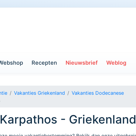
Webshop
Recepten
Nieuwsbrief
Weblog
tie
Vakanties Griekenland
Vakanties Dodecanese
s
 Karpathos - Griekenlan
deze mooie vakantiebestemming? Bekijk dan onze uitgebrei