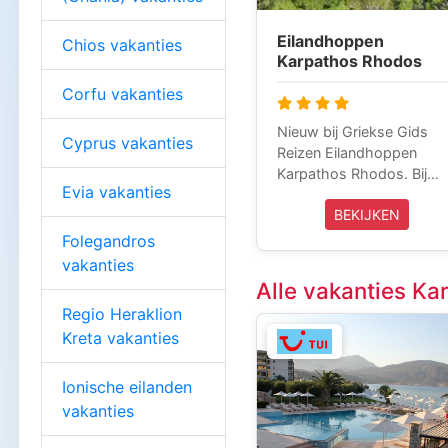
Eilandhoppen
Chios vakanties
Karpathos Rhodos
Corfu vakanties
Nieuw bij Griekse Gids
Cyprus vakanties
Reizen Eilandhoppen
Karpathos Rhodos. Bij
Evia vakanties
deze vakantie ga je naar
BEKIJKEN
de eilanden Karpathos,
Rhodos en Kos. Je reis
Folegandros
start op Karpathos, waar
vakanties
je zult landen en eindigt 
Alle vakanties Ka
het eiland Kos waarvan je
Regio Heraklion
terug zult vliegen. Deze
Kreta vakanties
reis andersom maken ka
ook. Deze reis bieden wij
vanaf 10 dagen aan. Deze
Ionische eilanden
vakantie wordt volledig
vakanties
verzorgd door Griekse
Gids Reizen en is inclusie