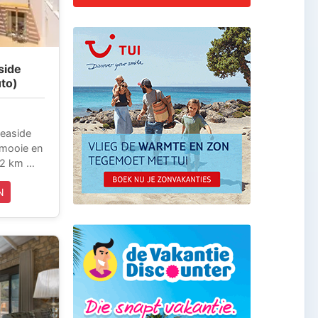
side
uto)
Seaside
 mooie en
 12 km
ittoreske
N
p het
lida.
ide Hotel
plaats
 aan
le
eden en
achtige
zoals