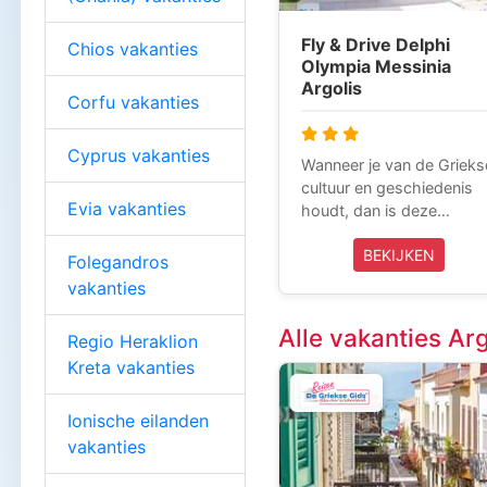
Fly & Drive Delphi
Chios vakanties
Olympia Messinia
Argolis
Corfu vakanties
Cyprus vakanties
Wanneer je van de Grieks
cultuur en geschiedenis
Evia vakanties
houdt, dan is deze
rondreis door Delphi,
BEKIJKEN
Olympia, Argolis en
Folegandros
Messinia een prachtige
vakanties
manier om het authentie
Griekenland te ontdekken
Alle vakanties Arg
Regio Heraklion
Je begint in Delphi, dat in
Kreta vakanties
de oudheid werd
beschouwd als de “navel
van de aarde” en waar he
Ionische eilanden
beroemde orakel van
vakanties
Apollo stond. Daarna reis
je verder naar Olympia, d