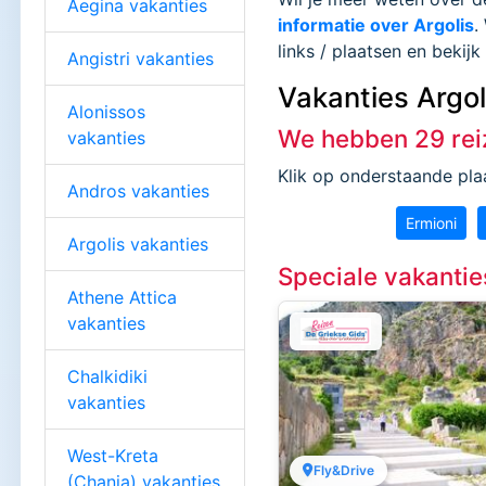
Aegina vakanties
informatie over Argolis
.
links / plaatsen en bekij
Angistri vakanties
Vakanties Argol
Alonissos
We hebben 29 rei
vakanties
Klik op onderstaande plaa
Andros vakanties
Ermioni
Argolis vakanties
Speciale vakantie
Athene Attica
vakanties
Chalkidiki
vakanties
West-Kreta
Fly&Drive
(Chania) vakanties