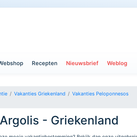
Webshop
Recepten
Nieuwsbrief
Weblog
tie
Vakanties Griekenland
Vakanties Peloponnesos
Argolis - Griekenland
deze mooie vakantiebestemming? Bekijk dan onze uitgebrei