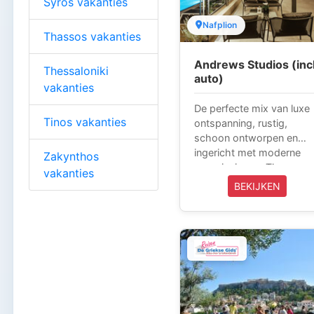
Syros vakanties
van topkwaliteit, de
kamers hebben balkons
Nafplion
Thassos vakanties
met uitzicht op zee en de
bergen.
Andrews Studios (incl
Thessaloniki
auto)
vakanties
De perfecte mix van luxe
Tinos vakanties
ontspanning, rustig,
schoon ontworpen en
ingericht met moderne
Zakynthos
voorzieningen. The
vakanties
Andrews is een perfect
BEKIJKEN
hotel om te ontspannen
met families, vrienden of
zakelijke doeleinden. Het
hele jaar geopend
wachten om u van dienst
te zijn. Deze reis kunnen
wij u vanaf Amsterdam,
Eindhoven, Brussel en