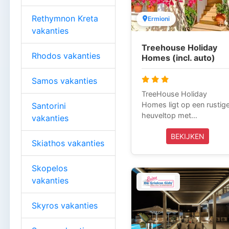
omgeving. De sfeer straal
rust en kalmte uit, wat
Rethymnon Kreta
Ermioni
garant staat voor een
vakanties
onvergetelijke vakantie-
ervaring.
Treehouse Holiday
Rhodos vakanties
Homes (incl. auto)
Samos vakanties
TreeHouse Holiday
Homes ligt op een rustig
Santorini
heuveltop met
vakanties
panoramisch uitzicht ove
BEKIJKEN
het dorp Ermioni en op
Skiathos vakanties
loopafstand van de zee 
het centrum van Ermioni.
Skopelos
Bij deze appartementen
vakanties
draait alles om de
authentieke Griekse
gastvrijheid. Alle
Skyros vakanties
appartementen bieden
self-catering faciliteiten