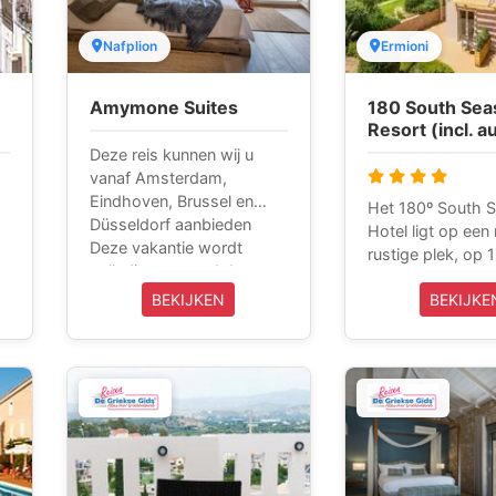
Nafplion
Ermioni
Amymone Suites
180 South Sea
n
Resort (incl. a
Deze reis kunnen wij u
vanaf Amsterdam,
s
Eindhoven, Brussel en
l
Het 180º South 
Düsseldorf aanbieden
Hotel ligt op een
Deze vakantie wordt
rustige plek, op
volledig verzorgd door
afstand van het p
Griekse Gids Reizen en is
BEKIJKEN
BEKIJKE
dorpje Ermioni o
inclusief vliegtickets,
s
schiereiland Argo
huurauto en verblijf.
s
180o South Seas
Griekse Gids Reizen is
is de ideale start
aangesloten bij ANVR,
voor een bezoek
SGR en het
beroemde culture
n
Calamiteitenfonds. Wij zijn
bezienswaardigh
voor onze klanten die in
.
enkele van de pr
Griekenland zijn 24 uur per
Griekse eilanden 