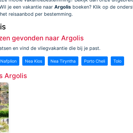
 Wil je een vakantie naar
Argolis
boeken? Klik op de onder
k het reisaanbod per bestemming.
is
zen gevonden naar Argolis
tsen en vind de vliegvakantie die bij je past.
Nafplion
Nea Kios
Nea Tiryntha
Porto Cheli
Tolo
s Argolis