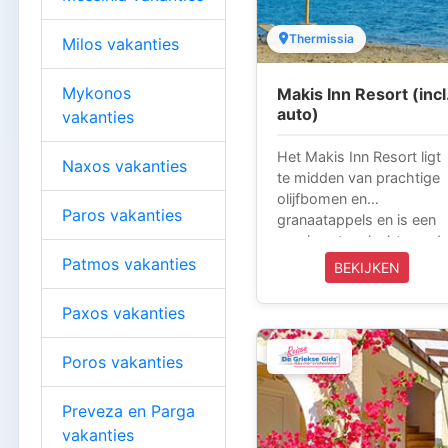
accommodatie met ruim
kamers, ruime lobby, een
Thermissia
Milos vakanties
gezellige pianobar met
open haard, een café en
Mykonos
Makis Inn Resort (incl
een restaurant.
auto)
vakanties
Het Makis Inn Resort ligt
Naxos vakanties
te midden van prachtige
olijfbomen en
Paros vakanties
granaatappels en is een
gracieus toevluchtsoord
aan zee in het prachtige
Patmos vakanties
BEKIJKEN
Thermissia-gebied van d
Argo-Saronische Golf. H
Paxos vakanties
recent gebouwde
familieresort bestaat uit 
Poros vakanties
woningen die zijn uitgeru
met moderne
voorzieningen en een
Preveza en Parga
warme en vriendelijke
vakanties