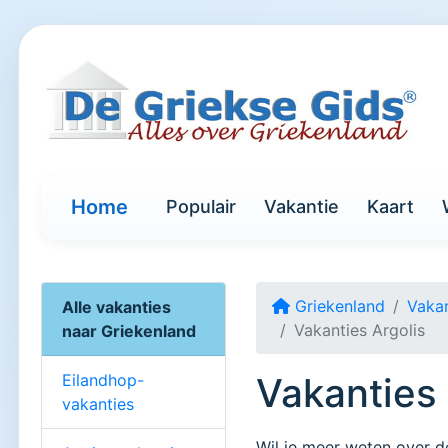
Home
Populair
Vakantie
Kaart
Griekenland
Vakan
Alle vakanties
Vakanties Argolis
naar Griekenland
Eilandhop-
Vakanties 
vakanties
Wil je meer weten over 