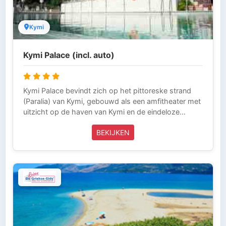
verblijf en taxi-transfers (of huurauto afhankelijk van
de keuze die je maakt). Griekse Gids Reizen is
aangesloten bij ANVR, SGR en het
Kymi
Calamiteitenfonds. Wij zijn voor onze klanten die in
Griekenland zijn 24 uur per dag bereikbaar (Tel 0031-
Kymi Palace (incl. auto)
343-218014) en laten niets over aan het toeval. Zo
kun je zorgeloos op vakantie.
Kymi Palace bevindt zich op het pittoreske strand
(Paralia) van Kymi, gebouwd als een amfitheater met
uitzicht op de haven van Kymi en de eindeloze
blauwe Egeïsche Zee.
BEKIJKEN