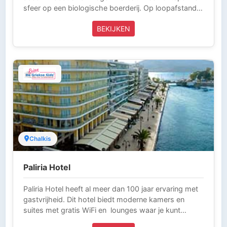
sfeer op een biologische boerderij. Op loopafstand
van de zee en een korte rit van lokale voorzieningen
BEKIJKEN
is dit de ideale ontsnapping uit de drukte van het
leven vandaag. Eleonas is klaar om je het hele jaar
door te verwelkomen in Rovies, Evia, Griekenland.
Chalkis
Paliria Hotel
Paliria Hotel heeft al meer dan 100 jaar ervaring met
gastvrijheid. Dit hotel biedt moderne kamers en
suites met gratis WiFi en lounges waar je kunt
genieten van een koffie, een drankje of een lekkere