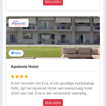
BEKIJKEN
maaltijd. Deze vakantie wordt volledig verzorgd door
Griekse Gids Reizen en is inclusief vliegtickets,
taxitransfers en verblijf met ontbijt. Griekse Gids
Reizen is aangesloten bij ANVR, SGR en het
Calamiteitenfonds. Wij zijn voor onze klanten die in
Griekenland zijn 24 uur per dag bereikbaar (Tel
0343-218014) en laten niets over aan het toeval. Zo
kun je zorgeloos op vakantie.
Pefki
Apolonio Hotel
In het noorden van Evia, in het gezellige kustplaatsje
Pefki, ligt het Apolonio Hotel: een kleinschalig hotel
direct aan zee. Evia is een verrassend veelzijdig
eiland en behoort, ondanks zijn grootte, nog steeds
BEKIJKEN
tot de minder ontdekte bestemmingen van