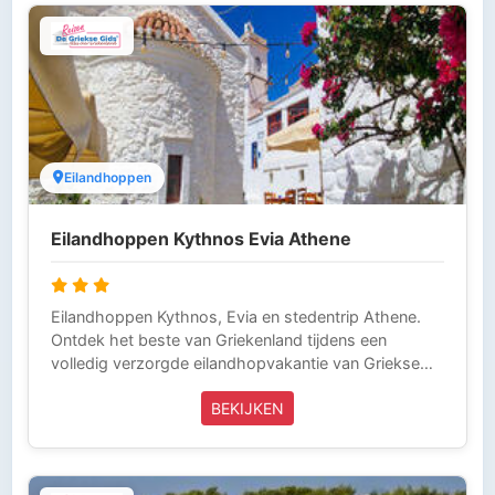
Griekenland zijn 24 uur per dag bereikbaar (Tel
0343-218014) en laten niets over aan het toeval. Zo
kun je zorgeloos op vakantie.
Eilandhoppen
Eilandhoppen Kythnos Evia Athene
Eilandhoppen Kythnos, Evia en stedentrip Athene.
Ontdek het beste van Griekenland tijdens een
volledig verzorgde eilandhopvakantie van Griekse
Gids Reizen. Begin op Kythnos, een charmant
BEKIJKEN
Cycladisch eiland dat bekendstaat om zijn ongerepte
stranden, traditionele dorpjes en natuurlijke
warmwaterbronnen. Vervolgens reis je naar Evia, een
verrassend veelzijdig eiland met ruige bergen,