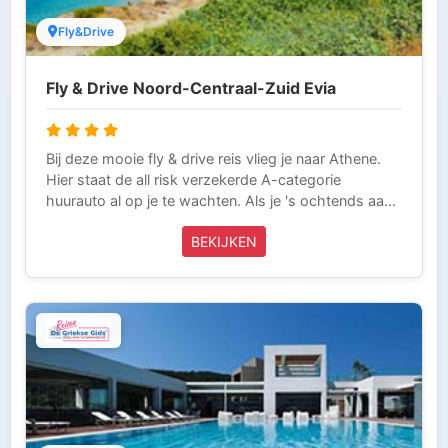
Fly&Drive
Fly & Drive Noord-Centraal-Zuid Evia
Bij deze mooie fly & drive reis vlieg je naar Athene.
Hier staat de all risk verzekerde A-categorie
huurauto al op je te wachten. Als je 's ochtends aan
bent gekomen in Athene, dan rijd je, via de brug van
BEKIJKEN
Chalkida, naar Pefki op Noord Evia (208 km) waar je
enkele nachten naar keuze zult verblijven. Indien je 's
avond aankomt in Athene, overnacht je eerst 1 nacht
in de buurt van Athene (Rafina), zodat je dag erna
uitgerust richting Noord Evia kunt vertrekken. Deze
vakantie wordt volledig verzorgd door Griekse Gids
Reizen en is inclusief vliegtickets, all risk verzekerde
huurauto (A klasse) en verblijf met ontbijt. Griekse
Gids Reizen is aangesloten bij ANVR, SGR en het
Calamiteitenfonds. Wij zijn voor onze klanten die in