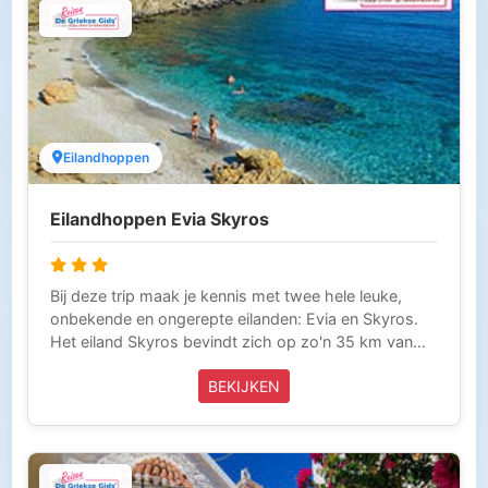
Eilandhoppen
Eilandhoppen Evia Skyros
Bij deze trip maak je kennis met twee hele leuke,
onbekende en ongerepte eilanden: Evia en Skyros.
Het eiland Skyros bevindt zich op zo'n 35 km van
Evia. Skyros is het grootste eiland van de
BEKIJKEN
Sporadengroep en staat bekend om haar prachtige
stranden en het unieke ras dwergpaarden dat hier
leeft. Evia is het het op één na grootste eiland van
Griekenland (na Kreta) en heeft zeer veel te bieden,
zoals mooie traditionele dorpen en stranden,