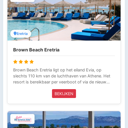
Eretria
Brown Beach Eretria
Brown Beach Eretria ligt op het eiland Evia, op
slechts 110 km van de luchthaven van Athene. Het
resort is bereikbaar per veerboot of via de nieuw
gebouwde brug van Chalkis en is ideaal voor gasten
BEKIJKEN
die kiezen voor sightseeingtours, avontuurlijke tours
of gewoon lekker willen luieren. Een paar uur rijden
van vele archeologische vindplaatsen zoals Delphi,
Meteora en de historische stad Athene, Brown
Beach Eretria bestaat uit een hoofdgebouw met 96
kamers en 3 suites, evenals 75 extra kamers die zijn