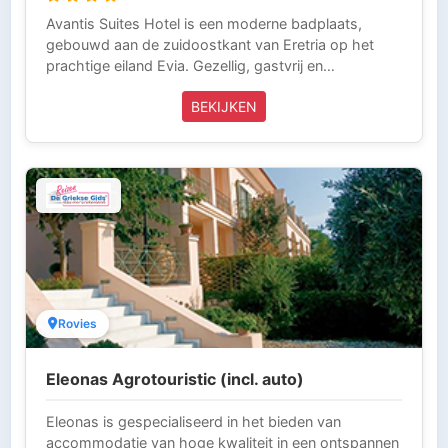
Avantis Suites Hotel is een moderne badplaats,
gebouwd aan de zuidoostkant van Eretria op het
prachtige eiland Evia. Gezellig, gastvrij en
gezinsvriendelijk, het is letterlijk gelegen aan de
BEKIJKEN
blauwe waterrand van de zuidelijke Golf van Evia.
Deze vakantie wordt volledig verzorgd door Griekse
Gids Reizen en is inclusief vliegtickets, verblijf en
huurauto (allrisk). Griekse Gids Reizen is aangesloten
bij ANVR, SGR en het Calamiteitenfonds. Wij zijn voor
onze klanten die in Griekenland zijn 24 uur per dag
bereikbaar (Tel 0031-343-218014) en laten niets
over aan het toeval. Zo kun je zorgeloos op vakantie.
Rovies
Eleonas Agrotouristic (incl. auto)
Eleonas is gespecialiseerd in het bieden van
accommodatie van hoge kwaliteit in een ontspannen