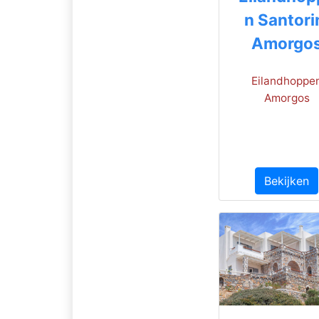
n Santori
Amorgo
Eilandhoppe
Amorgos
Bekijken