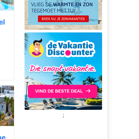
el
;
pe