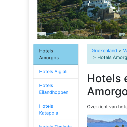
Griekenland
>
V
Hotels
> Hotels Amor
Amorgos
Hotels Aigiali
Hotels
Hotels
Amorg
Eilandhoppen
Hotels
Overzicht van hot
Katapola
Hotels Tholaria