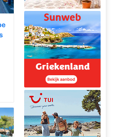
pe
s
i