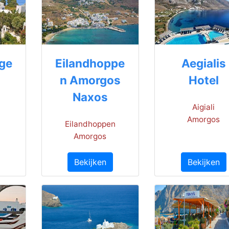
age
Eilandhoppe
Aegialis
n Amorgos
Hotel
Naxos
Aigiali
Amorgos
Eilandhoppen
Amorgos
Bekijken
Bekijken