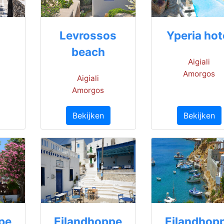
Levrossos
Yperia hot
beach
Aigiali
Amorgos
Aigiali
Amorgos
Bekijken
Bekijken
pe
Eilandhoppe
Eilandhop