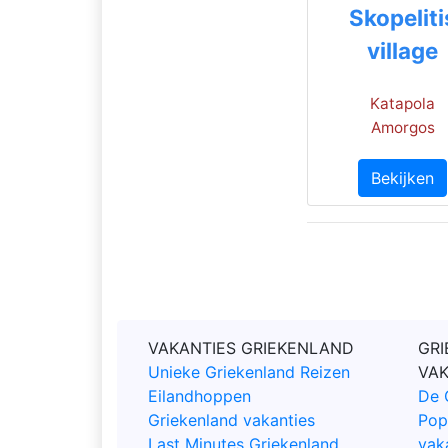
Skopeliti
village
Katapola
Amorgos
Bekijken
VAKANTIES GRIEKENLAND
GRI
Unieke Griekenland Reizen
VA
Eilandhoppen
De 
Griekenland vakanties
Pop
Last Minutes Griekenland
vak