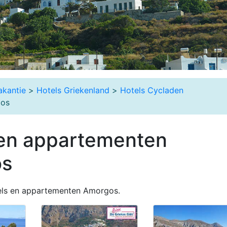
akantie
>
Hotels Griekenland
>
Hotels Cycladen
gos
 en appartementen
os
els en appartementen Amorgos.