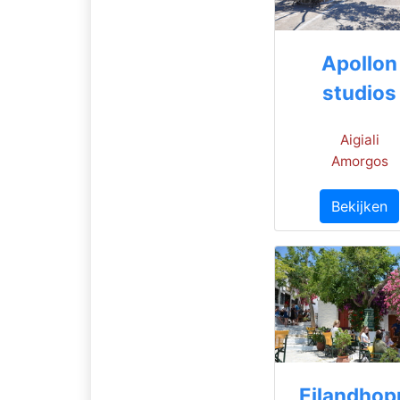
Apollon
studios
Aigiali
Amorgos
Bekijken
Eilandhop