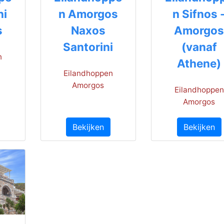
ni
n Amorgos
n Sifnos 
s
Naxos
Amorgo
Santorini
(vanaf
n
Athene)
Eilandhoppen
Amorgos
Eilandhoppen
Amorgos
Bekijken
Bekijken