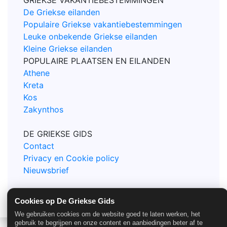
GRIEKSE VAKANTIEBESTEMMINGEN
De Griekse eilanden
Populaire Griekse vakantiebestemmingen
Leuke onbekende Griekse eilanden
Kleine Griekse eilanden
POPULAIRE PLAATSEN EN EILANDEN
Athene
Kreta
Kos
Zakynthos
DE GRIEKSE GIDS
Contact
Privacy en Cookie policy
Nieuwsbrief
Cookies op De Griekse Gids
© De Griekse Gids 2000-2026
We gebruiken cookies om de website goed te laten werken, het
gebruik te begrijpen en onze content en aanbiedingen beter af te