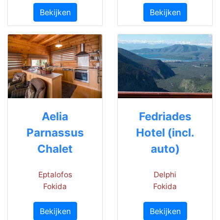
Bekijken
Bekijken
Aelia
Fedriades
Parnassus
Hotel (incl.
Chalet
auto)
Eptalofos
Delphi
Fokida
Fokida
Bekijken
Bekijken