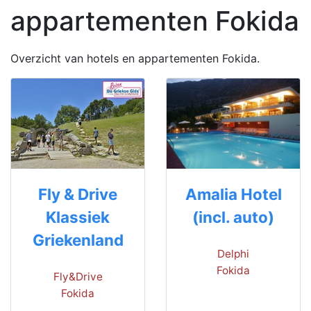
appartementen Fokida
Overzicht van hotels en appartementen Fokida.
Fly & Drive
Amalia Hotel
Klassiek
(incl. auto)
Griekenland
Delphi
Fokida
Fly&Drive
Fokida