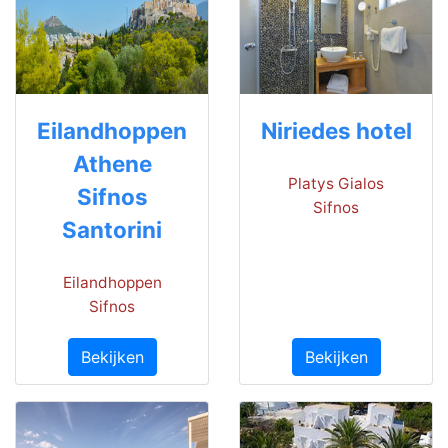
Eilandhoppen
Niriedes hotel
Athene
Platys Gialos
Sifnos
Sifnos
Santorini
Eilandhoppen
Sifnos
Bekijken
Bekijken