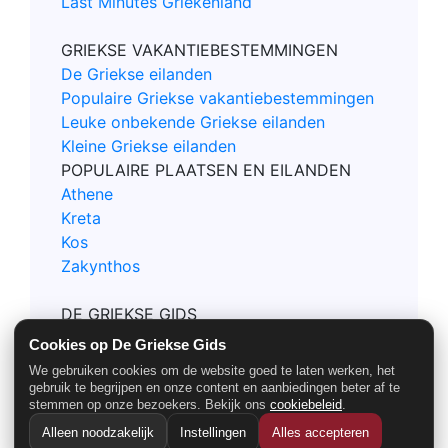
Last Minutes Griekenland
GRIEKSE VAKANTIEBESTEMMINGEN
De Griekse eilanden
Populaire Griekse vakantiebestemmingen
Leuke onbekende Griekse eilanden
Kleine Griekse eilanden
POPULAIRE PLAATSEN EN EILANDEN
Athene
Kreta
Kos
Zakynthos
DE GRIEKSE GIDS
Contact
Cookies op De Griekse Gids
Privacy en Cookie policy
We gebruiken cookies om de website goed te laten werken, het
Nieuwsbrief
gebruik te begrijpen en onze content en aanbiedingen beter af te
stemmen op onze bezoekers. Bekijk ons
cookiebeleid
.
Alleen noodzakelijk
Instellingen
Alles accepteren