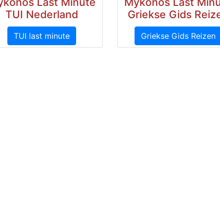
konos Last Minute
Mykonos Last Min
TUI Nederland
Griekse Gids Reiz
TUI last minute
Griekse Gids Reizen