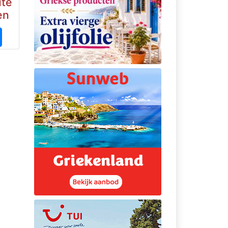
ute
en