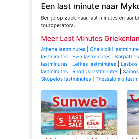
Een last minute naar My
Ben je op zoek naar last minutes en aanb
touroperators.
Meer Last Minutes Griekenla
Athene lastminutes
|
Chalkidiki lastminute
lastminutes
|
Evia lastminutes
|
Karpathos
lastminutes
|
Lefkas lastminutes
|
Lesbos 
lastminutes
|
Rhodos lastminutes
|
Samos 
Skopelos lastminutes
|
Thessaloniki lastm