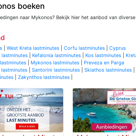
konos boeken
iedingen naar Mykonos? Bekijk hier het aanbod van diverse
nd
s
|
West Kreta lastminutes
|
Corfu lastminutes
|
Cyprus
 lastminutes
|
Kefalonia lastminutes
|
Kos lastminutes
|
Kret
lastminutes
|
Mykonos lastminutes
|
Preveza en Parga
lastminutes
|
Santorini lastminutes
|
Skiathos lastminutes
|
inutes
|
Zakynthos lastminutes
|