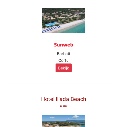
Barbati
Corfu
Bekijk
Hotel Iliada Beach
***