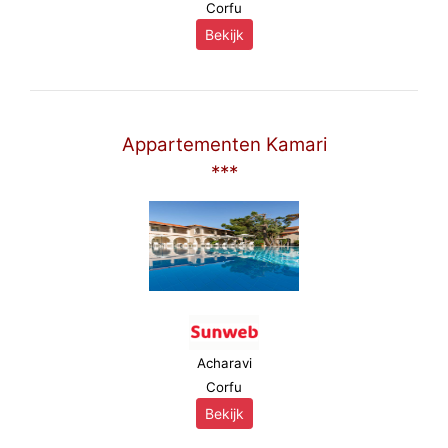
Corfu
Bekijk
Appartementen Kamari
***
Acharavi
Corfu
Bekijk