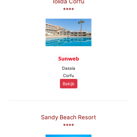
Iolida Corfu
****
Dassia
Corfu
Bekijk
Sandy Beach Resort
****