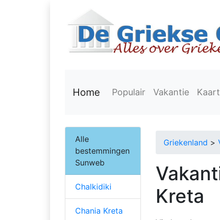
Home
Populair
Vakantie
Kaart
Alle
Griekenland
>
bestemmingen
Sunweb
Vakant
Chalkidiki
Kreta
Chania Kreta