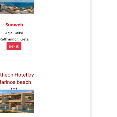
Agia Galini
Rethymnon Kreta
Bekijk
theon Hotel by
arinos beach
***