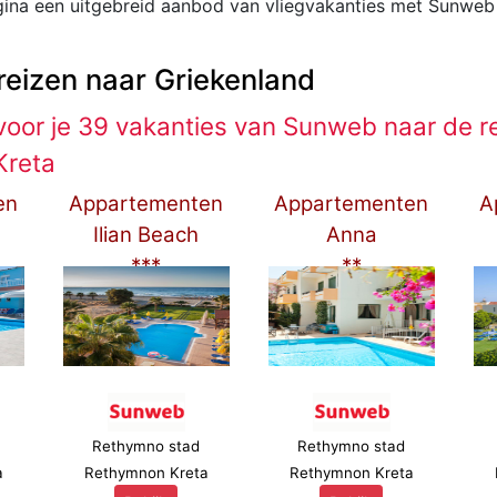
gina een uitgebreid aanbod van vliegvakanties met Sunwe
reizen naar Griekenland
oor je 39 vakanties van Sunweb naar de r
Kreta
en
Appartementen
Appartementen
A
Ilian Beach
Anna
***
**
Rethymno stad
Rethymno stad
a
Rethymnon Kreta
Rethymnon Kreta