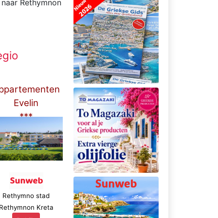
b naar Rethymnon
egio
ppartementen
Evelin
***
Rethymno stad
Rethymnon Kreta