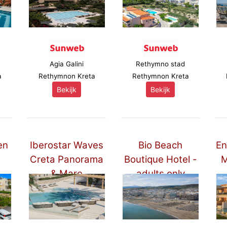
Agia Galini
Rethymno stad
a
Rethymnon Kreta
Rethymnon Kreta
Bekijk
Bekijk
en
Iberostar Waves
Bio Beach
En
Creta Panorama
Boutique Hotel -
M
& Mare
adults only
****
****