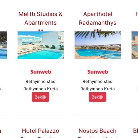
s
Melitti Studios &
Aparthotel
H
Apartments
Radamanthys
**
***
Rethymno stad
Rethymno stad
a
Rethymnon Kreta
Rethymnon Kreta
Bekijk
Bekijk
a
Hotel Palazzo
Nostos Beach
B