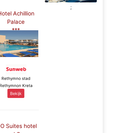
;
otel Achillion
Palace
***
Rethymno stad
Rethymnon Kreta
Bekijk
IO Suites hotel