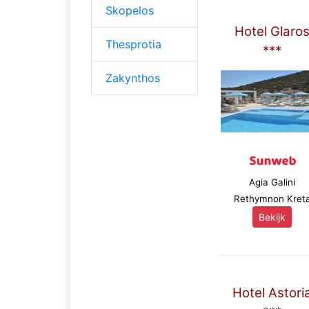
Skopelos
Hotel Glaro
Thesprotia
***
Zakynthos
Agia Galini
Rethymnon Kret
Bekijk
Hotel Astori