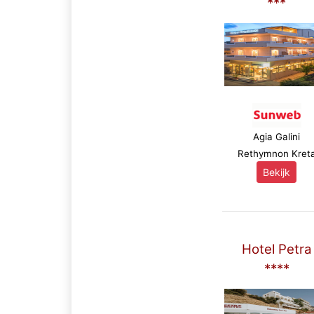
***
Agia Galini
Rethymnon Kret
Bekijk
Hotel Petra
****