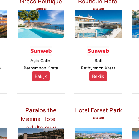
Greco Boutique
Boutique Hotel
****
****
Agia Galini
Bali
a
Rethymnon Kreta
Rethymnon Kreta
Bekijk
Bekijk
Paralos the
Hotel Forest Park
Maxine Hotel -
****
adults only
***