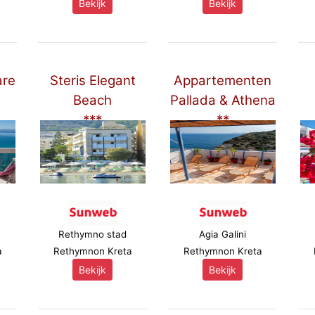
Bekijk
Bekijk
are
Steris Elegant
Appartementen
Beach
Pallada & Athena
***
**
Rethymno stad
Agia Galini
a
Rethymnon Kreta
Rethymnon Kreta
Bekijk
Bekijk