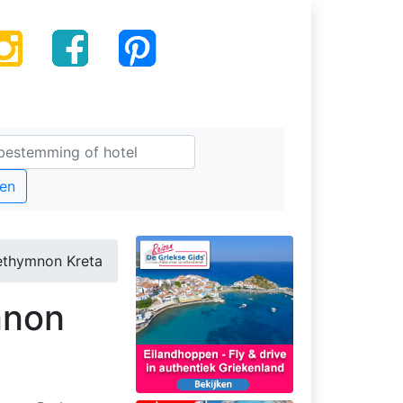
en
ethymnon Kreta
mnon