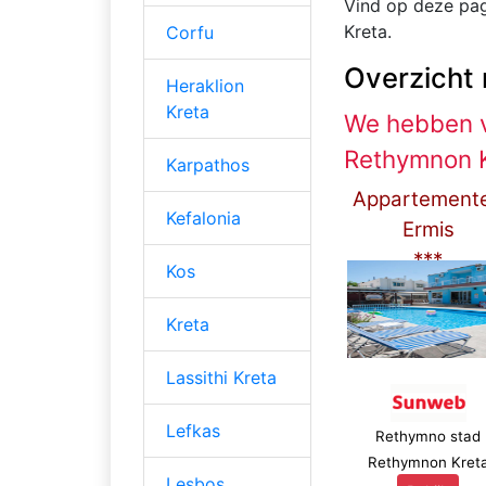
Vind op deze pa
Kreta.
Corfu
Overzicht 
Heraklion
Kreta
We hebben v
Rethymnon 
Karpathos
Appartement
Kefalonia
Ermis
***
Kos
Kreta
Lassithi Kreta
Lefkas
Rethymno stad
Rethymnon Kret
Lesbos