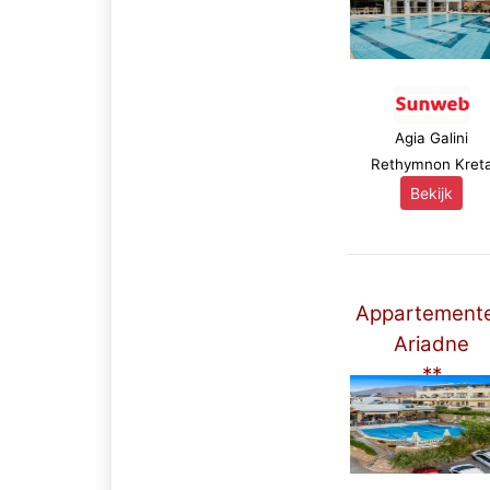
Agia Galini
Rethymnon Kret
Bekijk
Appartement
Ariadne
**