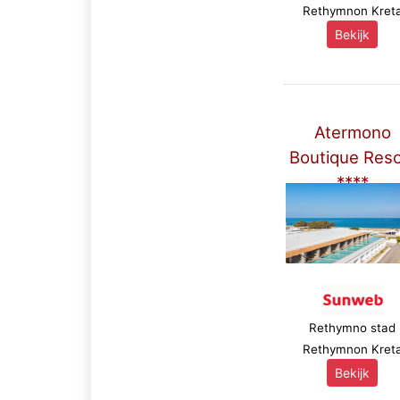
Rethymnon Kret
Bekijk
Atermono
Boutique Reso
****
Rethymno stad
Rethymnon Kret
Bekijk