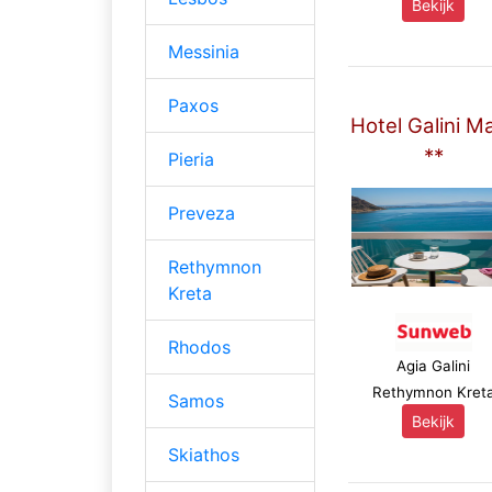
Bekijk
Messinia
Paxos
Hotel Galini M
**
Pieria
Preveza
Rethymnon
Kreta
Rhodos
Agia Galini
Rethymnon Kret
Samos
Bekijk
Skiathos