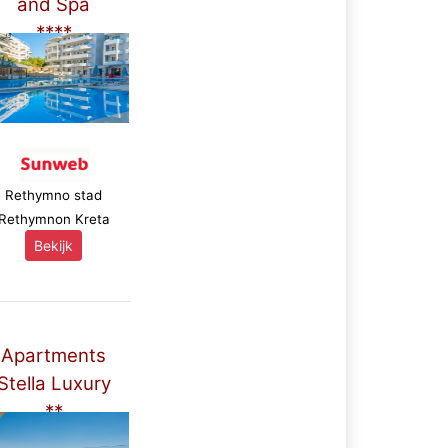
and Spa
****
Rethymno stad
Rethymnon Kreta
Bekijk
Apartments
Stella Luxury
**