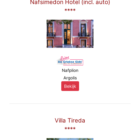
Nafsimedon Hotel (incl. auto)
****
Nafplion
Argolis
Bekijk
Villa Tireda
****