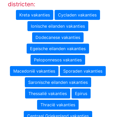
districten:
Kreta vakanties
Cycladen vakanties
Ionische eilanden vakanties
Dodecanese vakanties
Egeische eilanden vakanties
Peloponnesos vakanties
Macedonië vakanties
Sporaden vakanties
Saronische eilanden vakanties
Thessalië vakanties
Epirus
Thracië vakanties
Centraal Griekenland vakanties