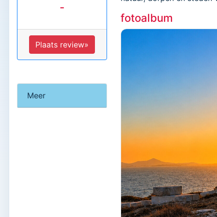
-
fotoalbum
Plaats review»
Meer