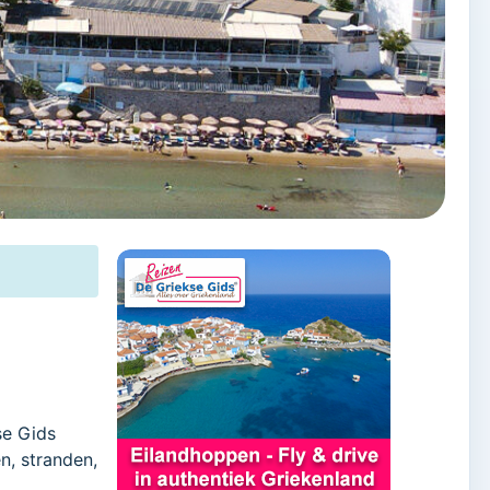
se Gids
n, stranden,