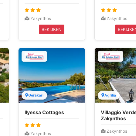
Zakynthos
Zakynthos
BEKIJKEN
BEKIJKE
Gerakari
Agrilia
Ilyessa Cottages
Villaggio Verd
Zakynthos
Zakynthos
Zakynthos