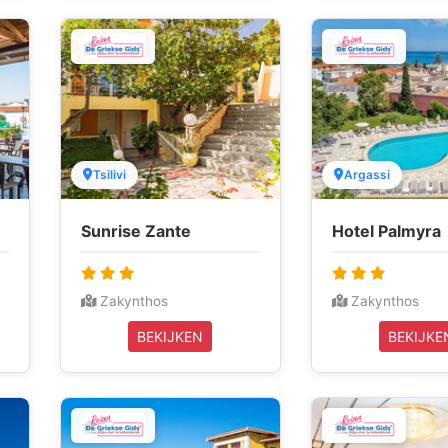
Tsilivi
Argassi
Sunrise Zante
Hotel Palmyra
Zakynthos
Zakynthos
BEKIJKEN
BEKIJKE