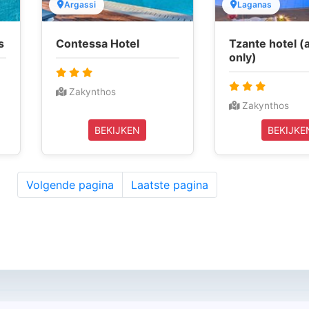
Argassi
Laganas
s
Contessa Hotel
Tzante hotel (
only)
Zakynthos
Zakynthos
BEKIJKEN
BEKIJKE
Volgende pagina
Laatste pagina