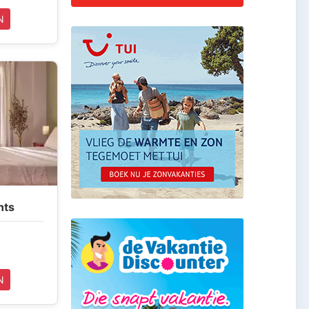
N
nts
N