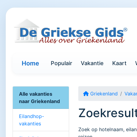
Home
Populair
Vakantie
Kaart
Griekenland
Vakan
Alle vakanties
naar Griekenland
Zoekresul
Eilandhop-
vakanties
Zoek op hotelnaam, eilan
reizen.