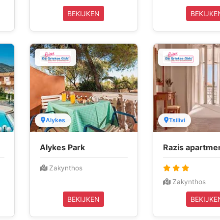
BEKIJKEN
BEKIJKE
Alykes
Tsilivi
Alykes Park
Razis apartme
Zakynthos
Zakynthos
BEKIJKEN
BEKIJKE