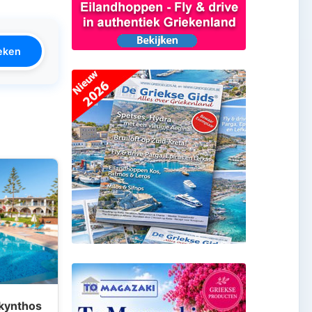
eken
akynthos