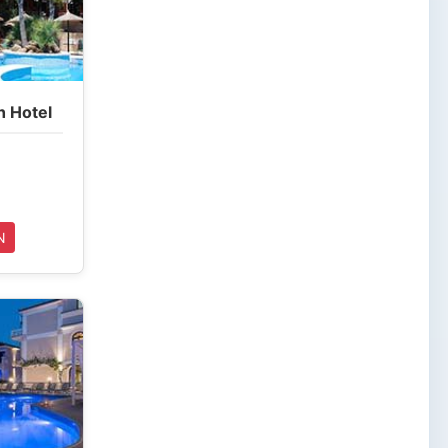
h Hotel
N