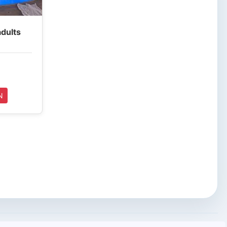
adults
N