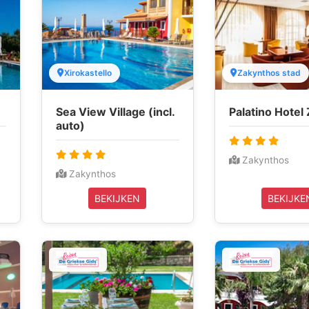
Xirokastello
Zakynthos stad
e
Sea View Village (incl.
Palatino Hotel
auto)
Zakynthos
Zakynthos
BEKIJKEN
BEKIJKE