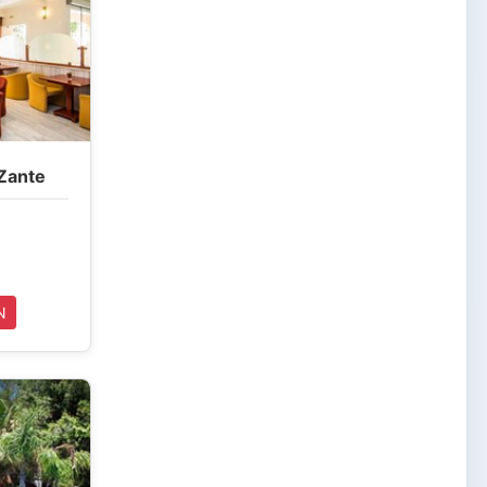
 Zante
N