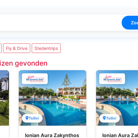
Zo
Fly & Drive
Stedentrips
izen gevonden
Tsilivi
Tsilivi
Ionian Aura Zakynthos
Ionian Aura Z