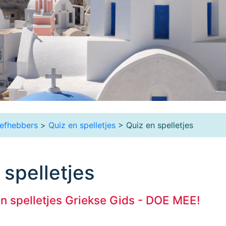
iefhebbers
>
Quiz en spelletjes
> Quiz en spelletjes
 spelletjes
n spelletjes Griekse Gids - DOE MEE!