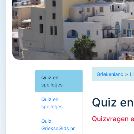
Griekenland
>
L
Quiz en
spelletjes
Quiz en
Quiz en
spelletjes
Quizvragen e
Quiz
GriekseGids nr