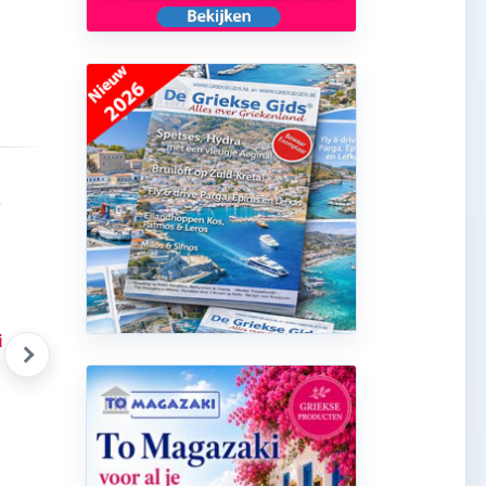
iekse Gids Glossy 18
Griekse honing
Zomer
Bekijk product
Bekijk product