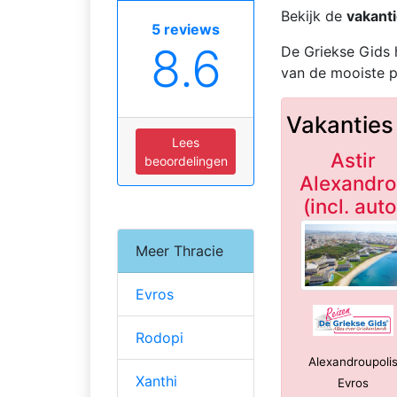
Bekijk de
vakanti
5 reviews
8.6
De Griekse Gids 
van de mooiste p
Vakanties
Lees
Astir
beoordelingen
Alexandro
(incl. auto
*****
Meer Thracie
Evros
Rodopi
Alexandroupoli
Xanthi
Evros