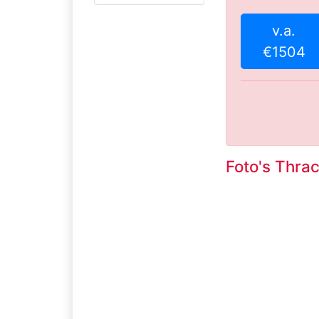
v.a.
€1504
Foto's Thrac