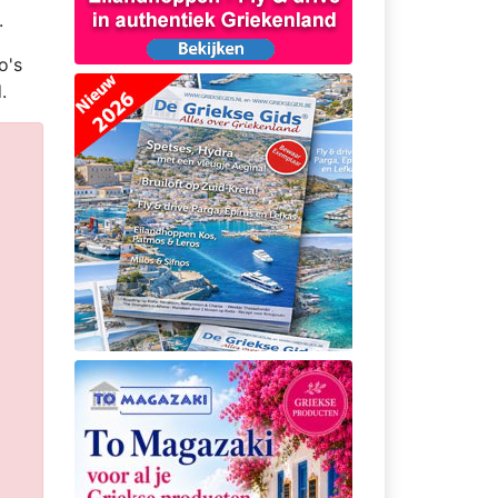
.
o's
.