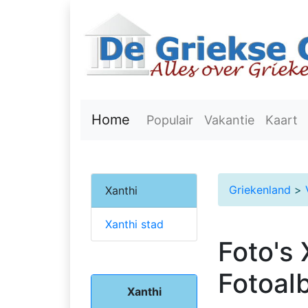
Home
Populair
Vakantie
Kaart
Griekenland
>
Xanthi
Xanthi stad
Foto's 
Fotoal
Xanthi