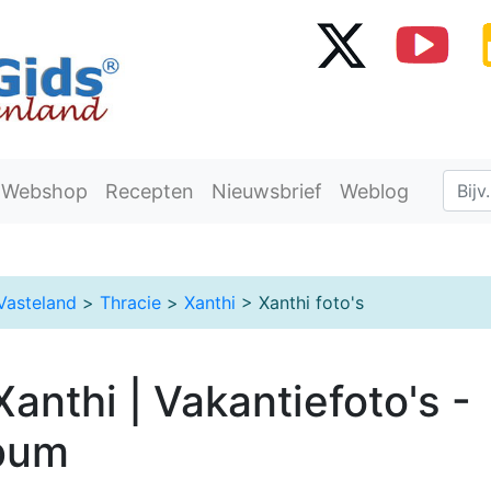
Webshop
Recepten
Nieuwsbrief
Weblog
Vasteland
>
Thracie
>
Xanthi
> Xanthi foto's
Xanthi | Vakantiefoto's -
bum