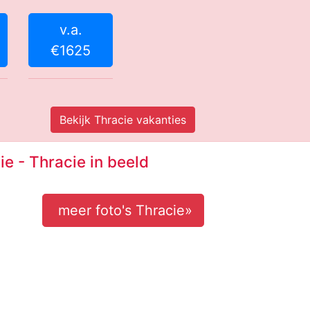
v.a.
€1625
Bekijk Thracie vakanties
ie - Thracie in beeld
meer foto's Thracie»