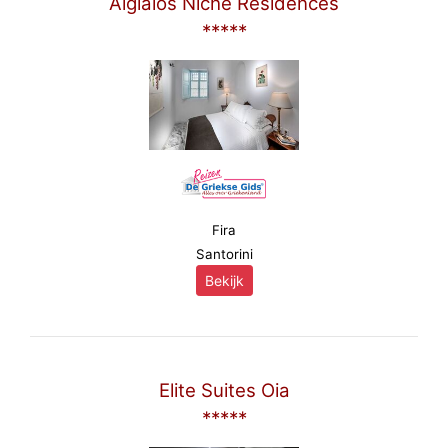
Aigialos Niche Residences
*****
Fira
Santorini
Bekijk
Elite Suites Oia
*****