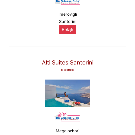
Imerovigli
Santorini
Bekijk
Alti Suites Santorini
*****
Megalochori