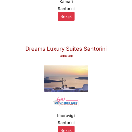
Kamari
Santorini
Bekijk
Dreams Luxury Suites Santorini
*****
Imerovigli
Santorini
Bekijk