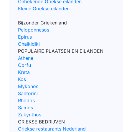
Onbekende Griekse eilanden
Kleine Griekse eilanden
Bijzonder Griekenland
Peloponnesos
Epirus
Chalkidiki
POPULAIRE PLAATSEN EN EILANDEN
Athene
Corfu
Kreta
Kos
Mykonos
Santorini
Rhodos
Samos
Zakynthos
GRIEKSE BEDRIJVEN
Griekse restaurants Nederland