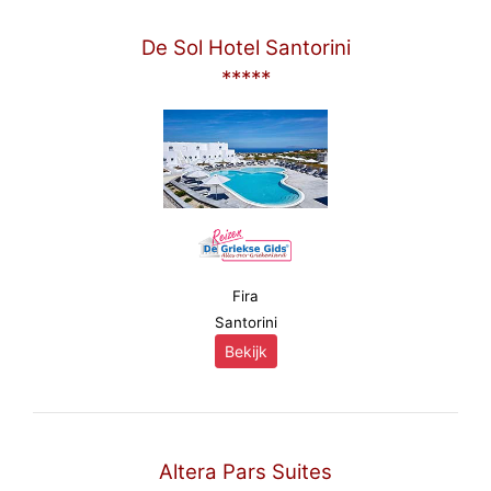
De Sol Hotel Santorini
*****
Fira
Santorini
Bekijk
Altera Pars Suites