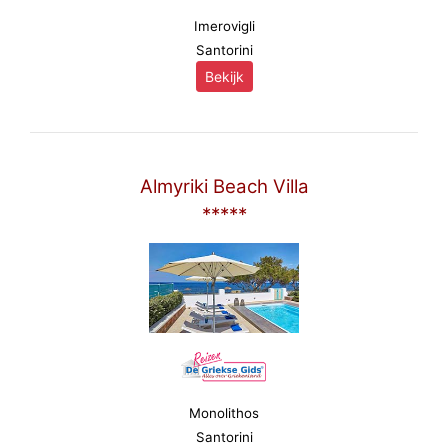
Imerovigli
Santorini
Bekijk
Almyriki Beach Villa
*****
Monolithos
Santorini