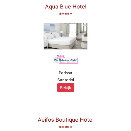
Aqua Blue Hotel
*****
Perissa
Santorini
Bekijk
Aeifos Boutique Hotel
*****