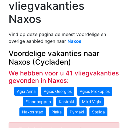
vliegvakanties
Naxos
Vind op deze pagina de meest voordelige en
overige aanbiedingen naar
Naxos
.
Voordelige vakanties naar
Naxos (Cycladen)
We hebben voor u 41 vliegvakanties
gevonden in Naxos:
Agia Anna
Agios Georgios
Agios Prokopios
Eilandhoppen
Kastraki
Mikri Vigla
Naxos stad
Plaka
Pyrgaki
Stelida