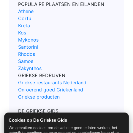
POPULAIRE PLAATSEN EN EILANDEN
Athene
Corfu
Kreta
Kos
Mykonos
Santorini
Rhodos
Samos
Zakynthos
GRIEKSE BEDRIJVEN
Griekse restaurants Nederland
Onroerend goed Griekenland
Griekse producten
DE GRIEKSE GIDS
Contact
Cookies op De Griekse Gids
Privacy en Cookie policy
We gebruiken cookies om de website goed te laten werken, het
Nieuwsbrief Griekse Gids
gebruik te begrijpen en onze content en aanbiedingen beter af te