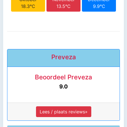
18.3°C
13.5°C
9.9°C
Preveza
Beoordeel Preveza
9.0
Lees / plaats reviews»