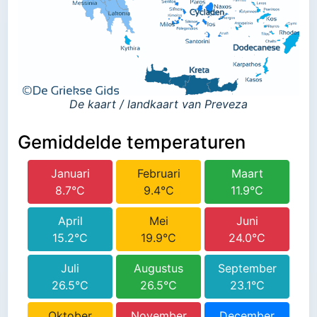
De kaart / landkaart van Preveza
Gemiddelde temperaturen
Januari
Februari
Maart
8.7°C
9.4°C
11.9°C
April
Mei
Juni
15.2°C
19.9°C
24.0°C
Juli
Augustus
September
26.5°C
26.5°C
23.1°C
Oktober
November
December