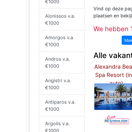
€1000
Vind op deze pag
plaatsen en beki
Alonissos v.a.
€1000
We hebben 1
Amorgos v.a.
Ma
€1000
Alle vakan
Andros v.a.
€1000
Alexandra Be
Spa Resort (in
Angistri v.a.
auto)
€1000
****
Antiparos v.a.
€1000
Argolis v.a.
€1000