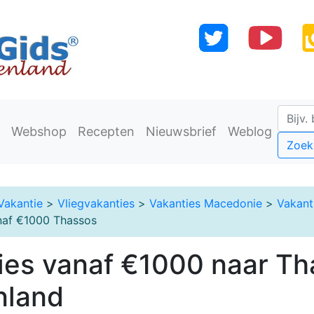
Webshop
Recepten
Nieuwsbrief
Weblog
Zoek
Vakantie
>
Vliegvakanties
>
Vakanties Macedonie
>
Vakant
naf €1000 Thassos
ies vanaf €1000 naar Th
nland