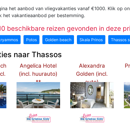
ina het aanbod van vliegvakanties vanaf €1000
. Klik op o
jk het vakantieaanbod per bestemming.
0 beschikbare reizen gevonden in deze pri
kryammos
Potos
Golden beach
Skala Prinos
Thassos s
ties naar Thassos
ach
Angelica Hotel
Alexandra
P
cl.
(incl. huurauto)
Golden (incl.
**
auto)
*****