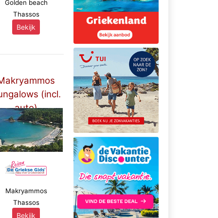
Golden beach
Thassos
Bekijk
Makryammos
ungalows (incl.
auto)
****
Makryammos
Thassos
Bekijk