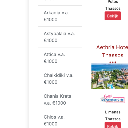
Potos
Thassos
Arkadia v.a.
Bekijk
€1000
Astypalaia v.a.
€1000
Aethria Hote
Attica v.a.
Thassos
€1000
***
Chalkidiki v.a.
€1000
Chania Kreta
v.a. €1000
Limenas
Chios v.a.
Thassos
€1000
Bekijk