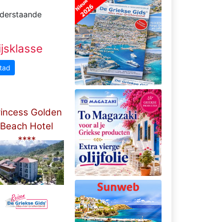
nderstaande
jsklasse
tad
rincess Golden
Beach Hotel
****