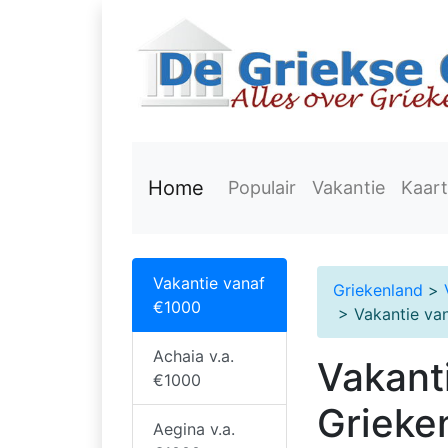
Home
Populair
Vakantie
Kaart
Vakantie vanaf
Griekenland
>
€1000
> Vakantie va
Achaia v.a.
Vakant
€1000
Grieke
Aegina v.a.