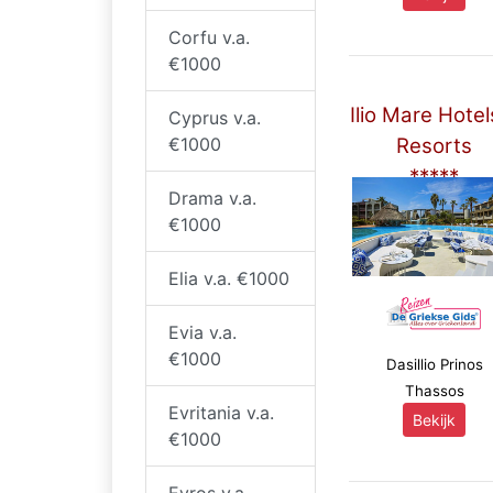
Corfu v.a.
€1000
Ilio Mare Hotel
Cyprus v.a.
€1000
Resorts
*****
Drama v.a.
€1000
Elia v.a. €1000
Evia v.a.
€1000
Dasillio Prinos
Thassos
Evritania v.a.
Bekijk
€1000
Evros v.a.