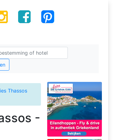
en
ies Thassos
assos -