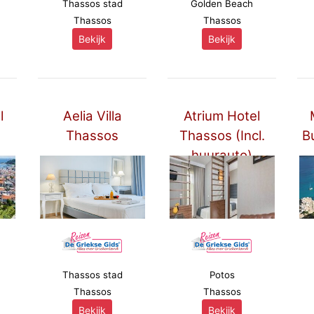
Thassos stad
Golden Beach
Thassos
Thassos
Bekijk
Bekijk
l
Aelia Villa
Atrium Hotel
Thassos
Thassos (Incl.
B
huurauto)
****
Thassos stad
Potos
Thassos
Thassos
Bekijk
Bekijk