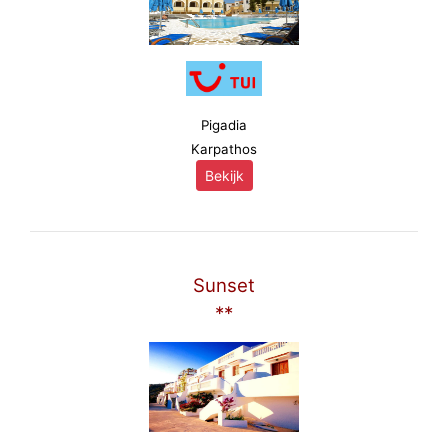
Pigadia
Karpathos
Bekijk
Sunset
**