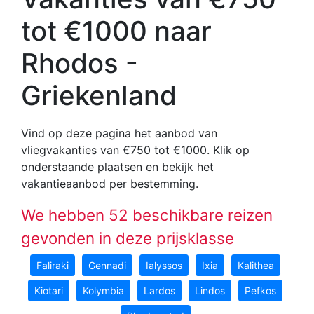
tot €1000 naar
Rhodos -
Griekenland
Vind op deze pagina het aanbod van
vliegvakanties van €750 tot €1000
. Klik op
onderstaande plaatsen en bekijk het
vakantieaanbod per bestemming.
We hebben 52 beschikbare reizen
gevonden in deze prijsklasse
Faliraki
Gennadi
Ialyssos
Ixia
Kalithea
Kiotari
Kolymbia
Lardos
Lindos
Pefkos