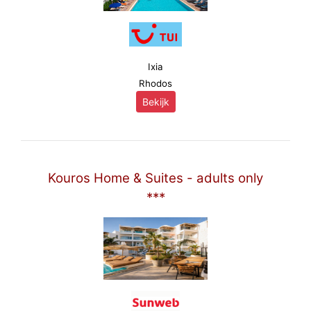
Ixia
Rhodos
Bekijk
Kouros Home & Suites - adults only
***