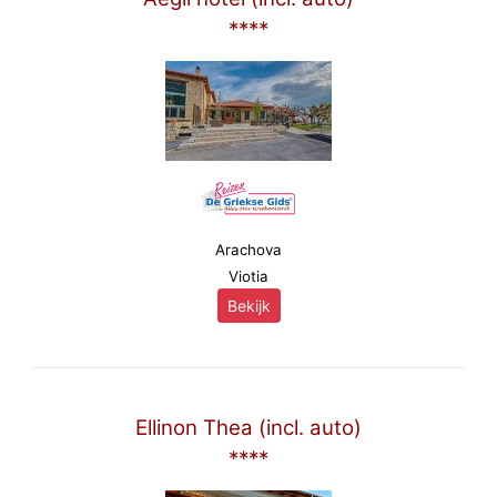
****
Arachova
Viotia
Bekijk
Ellinon Thea (incl. auto)
****