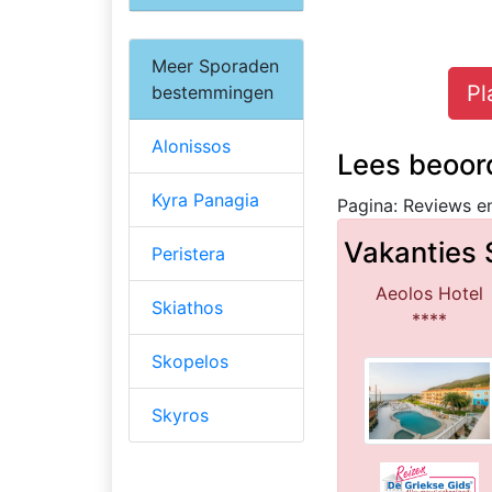
Meer Sporaden
Pl
bestemmingen
Alonissos
Lees beoor
Kyra Panagia
Pagina: Reviews e
Vakanties
Peristera
Aeolos Hotel
Skiathos
****
Skopelos
Skyros