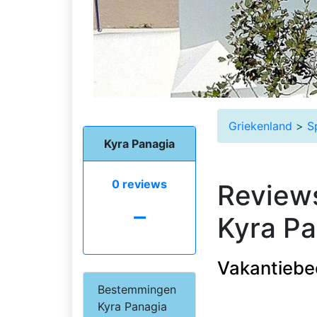
Griekenland
>
S
Kyra Panagia
0 reviews
Reviews
-
Kyra Pa
Vakantiebe
Bestemmingen
Kyra Panagia