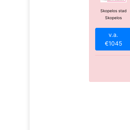
Skopelos stad
Skopelos
v.a.
€1045