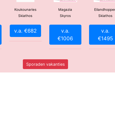
Koukounaries
Magazia
Eilandhoppe
Skiathos
Skyros
Skiathos
v.a. €682
v.a.
v.a.
€1006
€1495
Sporaden vakanties