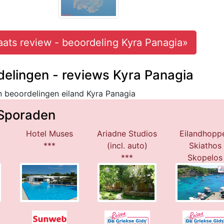
aats review - beoordeling Kyra Panagia»
delingen - reviews Kyra Panagia
n beoordelingen eiland Kyra Panagia
 Sporaden
Hotel Muses
Ariadne Studios
Eilandhopp
***
(incl. auto)
Skiathos
***
Skopelos
***