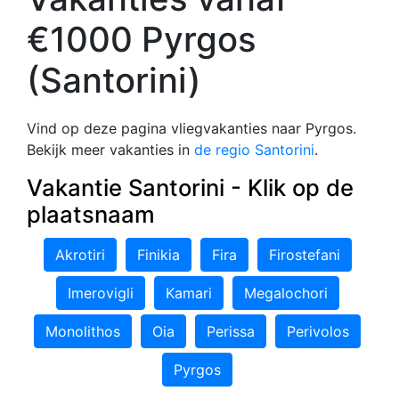
€1000 Pyrgos
(Santorini)
Vind op deze pagina vliegvakanties naar Pyrgos.
Bekijk meer vakanties in
de regio Santorini
.
Vakantie Santorini - Klik op de
plaatsnaam
Akrotiri
Finikia
Fira
Firostefani
Imerovigli
Kamari
Megalochori
Monolithos
Oia
Perissa
Perivolos
Pyrgos