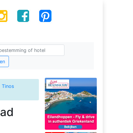
en
 Tinos
tad