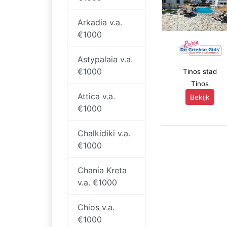
Arkadia v.a.
€1000
Astypalaia v.a.
€1000
Tinos stad
Tinos
Attica v.a.
Bekijk
€1000
Chalkidiki v.a.
€1000
Chania Kreta
v.a. €1000
Chios v.a.
€1000