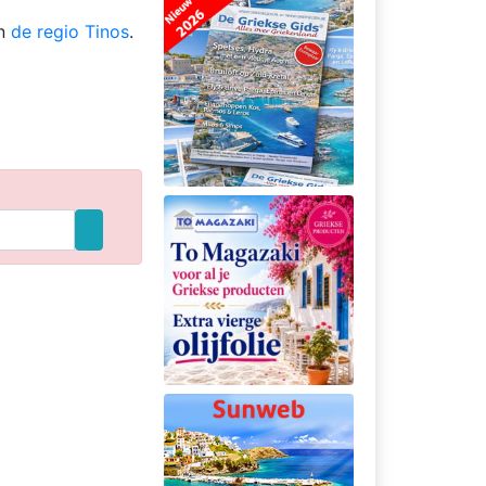
in
de regio Tinos
.