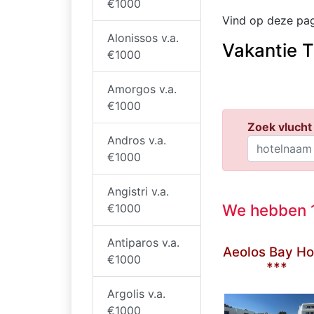
€1000
Vind op deze pag
Alonissos v.a.
Vakantie T
€1000
Amorgos v.a.
€1000
Zoek vlucht 
Andros v.a.
€1000
Angistri v.a.
We hebben 1
€1000
Antiparos v.a.
Aeolos Bay Ho
€1000
***
Argolis v.a.
€1000