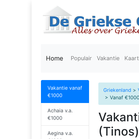
Home
Populair
Vakantie
Kaart
Vakantie vanaf
Griekenland
>
€1000
> Vanaf €1000
Achaia v.a.
Vakant
€1000
(Tinos
Aegina v.a.