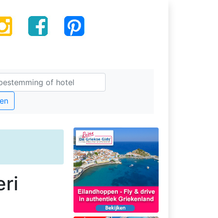
en
ri