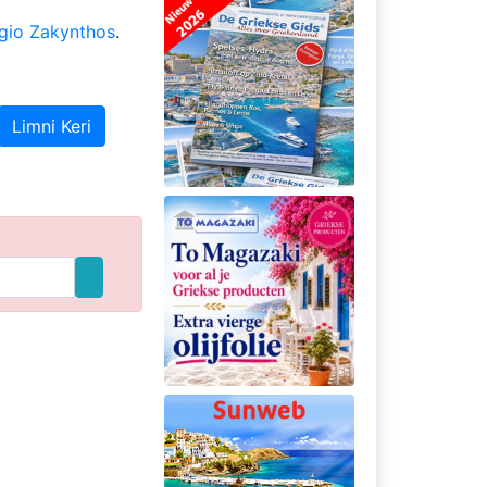
gio Zakynthos
.
Limni Keri