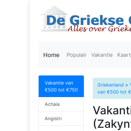
Home
Populair
Vakantie
Kaart
Vakantie van
Griekenland
>
€500 tot €750
van €500 tot 
Achaia
Vakant
Angistri
(Zakyn