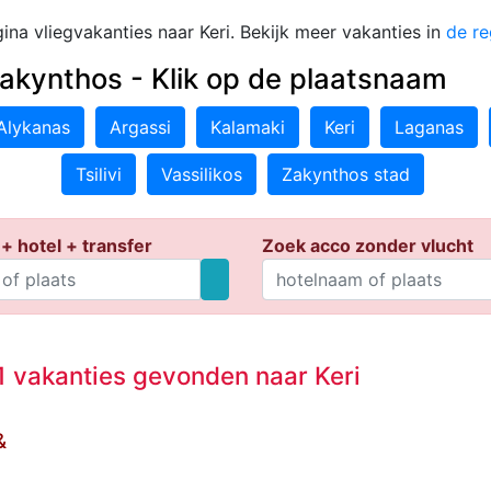
na vliegvakanties naar Keri. Bekijk meer vakanties in
de re
akynthos - Klik op de plaatsnaam
Alykanas
Argassi
Kalamaki
Keri
Laganas
Tsilivi
Vassilikos
Zakynthos stad
+ hotel + transfer
Zoek acco zonder vlucht
 vakanties gevonden naar Keri
&