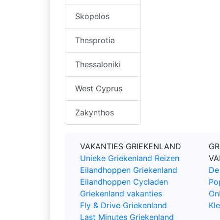
Skopelos
Thesprotia
Thessaloniki
West Cyprus
Zakynthos
VAKANTIES GRIEKENLAND
GR
Unieke Griekenland Reizen
VA
Eilandhoppen Griekenland
De
Eilandhoppen Cycladen
Po
Griekenland vakanties
On
Fly & Drive Griekenland
Kle
Last Minutes Griekenland