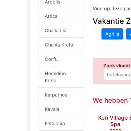
Argolis
Vind op deze pagi
Attica
Vakantie Z
Chalkidiki
Agrilia
Chania Kreta
Corfu
Zoek vlucht 
Heraklion
Kreta
Karpathos
We hebben 1
Kavala
Keri Village 
Kefalonia
Spa
****