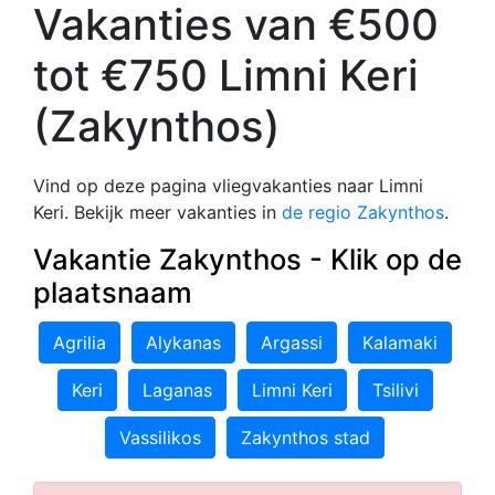
Vakanties van €500
tot €750 Limni Keri
(Zakynthos)
Vind op deze pagina vliegvakanties naar Limni
Keri. Bekijk meer vakanties in
de regio Zakynthos
.
Vakantie Zakynthos - Klik op de
plaatsnaam
Agrilia
Alykanas
Argassi
Kalamaki
Keri
Laganas
Limni Keri
Tsilivi
Vassilikos
Zakynthos stad