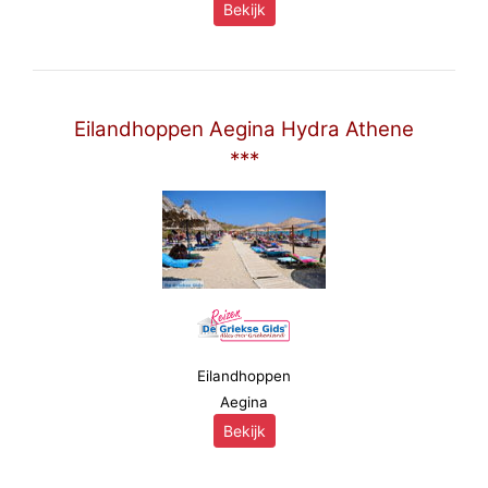
Bekijk
Eilandhoppen Aegina Hydra Athene
***
Eilandhoppen
Aegina
Bekijk