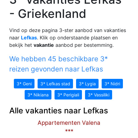
- Griekenland
Vind op deze pagina 3-ster aanbod van vakanties
naar
Lefkas
. Klik op onderstaande plaatsen en
bekijk het
vakantie
aanbod per bestemming.
We hebben 45 beschikbare 3*
reizen gevonden naar Lefkas
3* Geni
3* Lefkas stad
3* Lygia
3* Nidri
3* Nikiana
3* Perigiali
3* Vassiliki
Alle vakanties naar Lefkas
Appartementen Valena
***