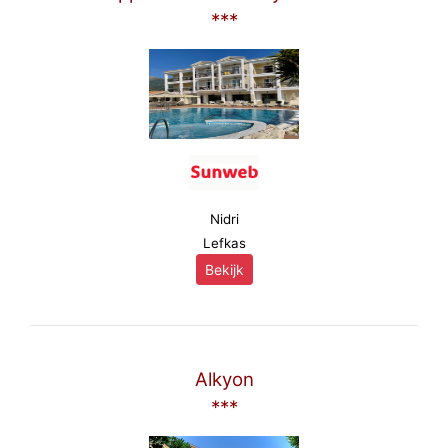
***
Nidri
Lefkas
Bekijk
Alkyon
***