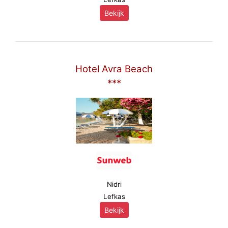
Bekijk
Hotel Avra Beach
***
Nidri
Lefkas
Bekijk