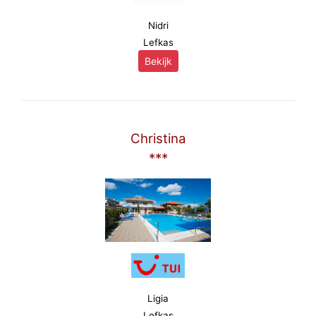
Nidri
Lefkas
Bekijk
Christina
***
Ligia
Lefkas