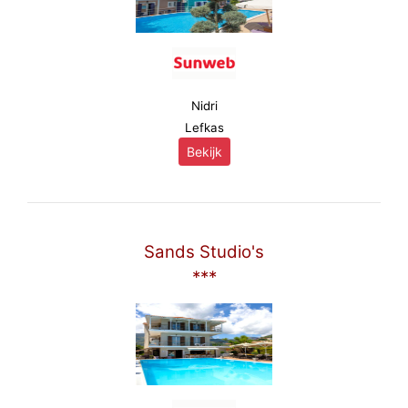
Nidri
Lefkas
Bekijk
Sands Studio's
***