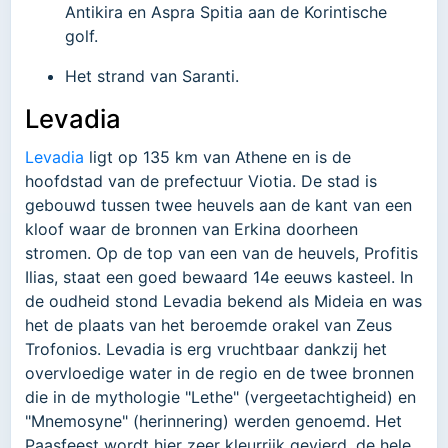
Antikira en Aspra Spitia aan de Korintische
golf.
Het strand van Saranti.
Levadia
Levadia
ligt op 135 km van Athene en is de
hoofdstad van de prefectuur Viotia. De stad is
gebouwd tussen twee heuvels aan de kant van een
kloof waar de bronnen van Erkina doorheen
stromen. Op de top van een van de heuvels, Profitis
Ilias, staat een goed bewaard 14e eeuws kasteel. In
de oudheid stond Levadia bekend als Mideia en was
het de plaats van het beroemde orakel van Zeus
Trofonios. Levadia is erg vruchtbaar dankzij het
overvloedige water in de regio en de twee bronnen
die in de mythologie "Lethe" (vergeetachtigheid) en
"Mnemosyne" (herinnering) werden genoemd. Het
Paasfeest wordt hier zeer kleurrijk gevierd, de hele