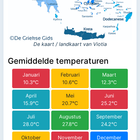
De kaart / landkaart van Viotia
Gemiddelde temperaturen
Januari
Februari
Maart
10.3°C
10.6°C
12.3°C
April
Mei
Juni
15.9°C
20.7°C
25.2°C
Juli
Augustus
September
28.0°C
27.8°C
24.2°C
Oktober
November
December