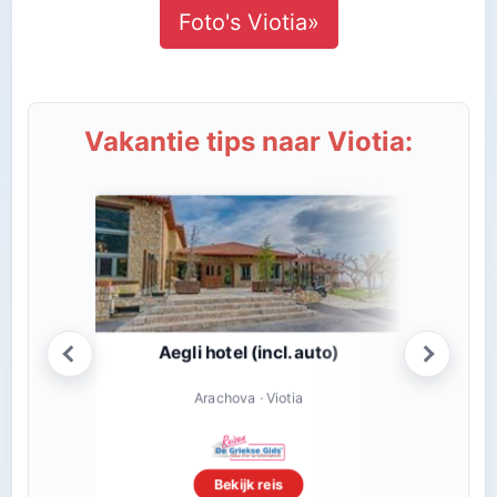
Foto's Viotia»
Vakantie tips naar Viotia:
Aegli hotel (incl. auto)
Elli
Sf
Arachova · Viotia
Bekijk reis