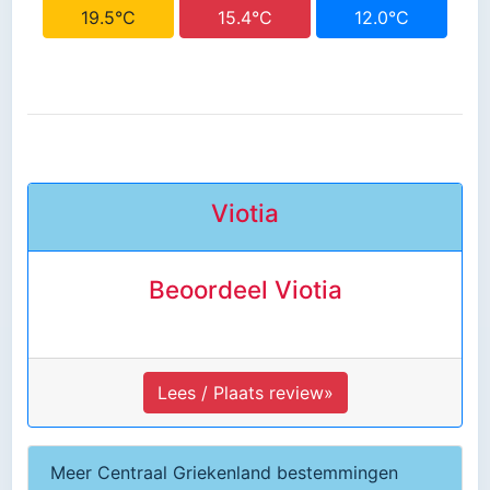
19.5°C
15.4°C
12.0°C
Viotia
Beoordeel Viotia
Lees / Plaats review»
Meer Centraal Griekenland bestemmingen