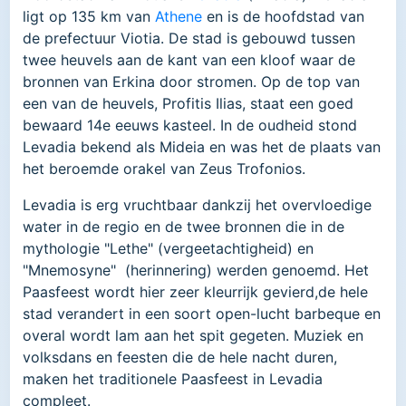
ligt op 135 km van
Athene
en is de hoofdstad van
de prefectuur Viotia. De stad is gebouwd tussen
twee heuvels aan de kant van een kloof waar de
bronnen van Erkina door stromen. Op de top van
een van de heuvels, Profitis Ilias, staat een goed
bewaard 14e eeuws kasteel. In de oudheid stond
Levadia bekend als Mideia en was het de plaats van
het beroemde orakel van Zeus Trofonios.
Levadia is erg vruchtbaar dankzij het overvloedige
water in de regio en de twee bronnen die in de
mythologie "Lethe" (vergeetachtigheid) en
"Mnemosyne" (herinnering) werden genoemd. Het
Paasfeest wordt hier zeer kleurrijk gevierd,de hele
stad verandert in een soort open-lucht barbeque en
overal wordt lam aan het spit gegeten. Muziek en
volksdans en feesten die de hele nacht duren,
maken het traditionele Paasfeest in Levadia
compleet.