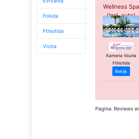
Evritania
Wellness Sp
(incl. auto)
Fokida
*****
Fthiotida
Viotia
Kamena Vourla
Fthiotida
Bekijk
Pagina: Reviews en