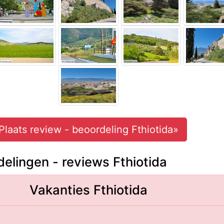
Plaats review - beoordeling Fthiotida»
elingen - reviews Fthiotida
Vakanties Fthiotida