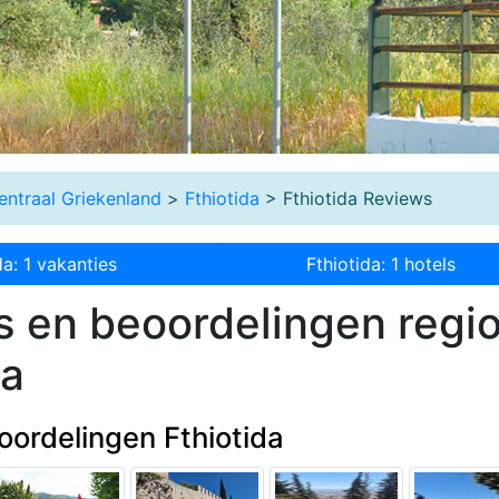
entraal Griekenland
>
Fthiotida
> Fthiotida Reviews
da: 1 vakanties
Fthiotida: 1 hotels
 en beoordelingen regi
da
ordelingen Fthiotida