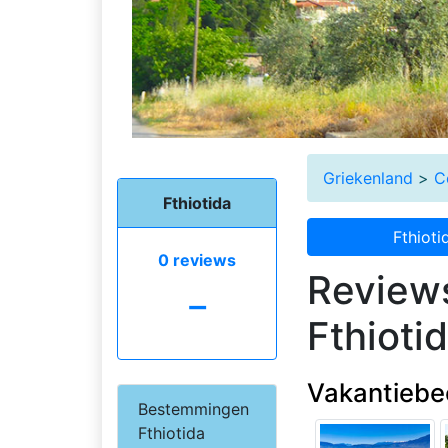
Griekenland
>
C
Fthiotida
Fthioti
0 reviews
Reviews
-
Fthioti
Vakantiebeo
Bestemmingen
Fthiotida