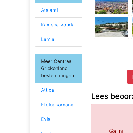
Atalanti
Kamena Vourla
Lamia
Meer Centraal
Griekenland
bestemmingen
Attica
Lees beoord
Etoloakarnania
Evia
Galini