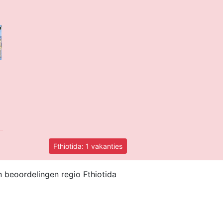
a
Fthiotida: 1 vakanties
 beoordelingen regio Fthiotida