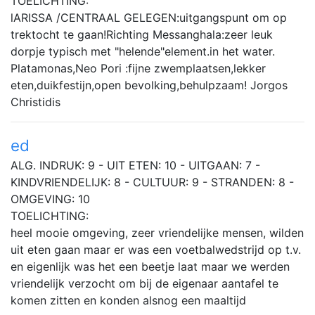
TOELICHTING:
lARISSA /CENTRAAL GELEGEN:uitgangspunt om op
trektocht te gaan!Richting Messanghala:zeer leuk
dorpje typisch met "helende"element.in het water.
Platamonas,Neo Pori :fijne zwemplaatsen,lekker
eten,duikfestijn,open bevolking,behulpzaam! Jorgos
Christidis
ed
ALG. INDRUK: 9 - UIT ETEN: 10 - UITGAAN: 7 -
KINDVRIENDELIJK: 8 - CULTUUR: 9 - STRANDEN: 8 -
OMGEVING: 10
TOELICHTING:
heel mooie omgeving, zeer vriendelijke mensen, wilden
uit eten gaan maar er was een voetbalwedstrijd op t.v.
en eigenlijk was het een beetje laat maar we werden
vriendelijk verzocht om bij de eigenaar aantafel te
komen zitten en konden alsnog een maaltijd