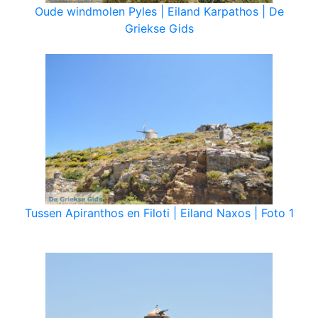
Oude windmolen Pyles | Eiland Karpathos | De
Griekse Gids
Tussen Apiranthos en Filoti | Eiland Naxos | Foto 1