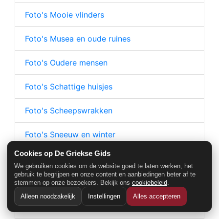
Foto's Mooie vlinders
Foto's Musea en oude ruines
Foto's Oudere mensen
Foto's Schattige huisjes
Foto's Scheepswrakken
Foto's Sneeuw en winter
Cookies op De Griekse Gids
Foto's Steegjes en straatjes
We gebruiken cookies om de website goed te laten werken, het
gebruik te begrijpen en onze content en aanbiedingen beter af te
Foto's Stranden en baaien
stemmen op onze bezoekers. Bekijk ons
cookiebeleid
.
Alleen noodzakelijk
Instellingen
Alles accepteren
Foto's Tavernes en restaurants