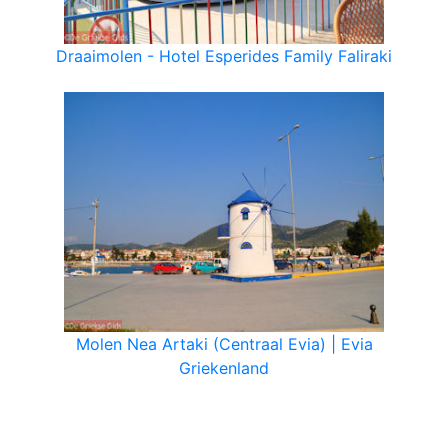
Draaimolen - Hotel Esperides Family Faliraki
Molen Nea Artaki (Centraal Evia) | Evia
Griekenland